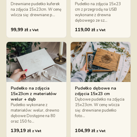
Drewniane pudełko kuferek
Pudełko na zdjęcia 15x23
na zdjęcia 15x23cm. W cenę
cm z przegrodą na USB
wlicza się: drewniane p…
wykonane z drewna
dębowego ze sz…
99,99
zł
119,00
zł
z Vat
z Vat
Pudełko na zdjęcia
Pudełko dębowe na
15x23cm z materiałów
zdjęcia 15x23 cm
welur + dąb
Dębowe pudełko na zdjęcia
Pudełko wykonane z
15x23cm. W cenę wlicza
materiałów: welur, drewno
się: drewniane pudełko
dębowe Dostępne na 80
foto…
oraz 150 fo…
139,19
zł
104,99
zł
z Vat
z Vat