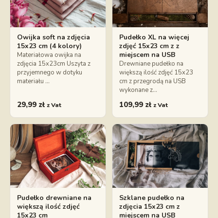
Owijka soft na zdjęcia
Pudełko XL na więcej
15x23 cm (4 kolory)
zdjęć 15x23 cm z z
miejscem na USB
Materiałowa owijka na
zdjęcia 15x23cm Uszyta z
Drewniane pudełko na
przyjemnego w dotyku
większą ilość zdjęć 15x23
materiału …
cm z przegrodą na USB
wykonane z…
29,99
zł
109,99
zł
z Vat
z Vat
Pudełko drewniane na
Szklane pudełko na
większą ilość zdjęć
zdjęcia 15x23 cm z
15x23 cm
miejscem na USB