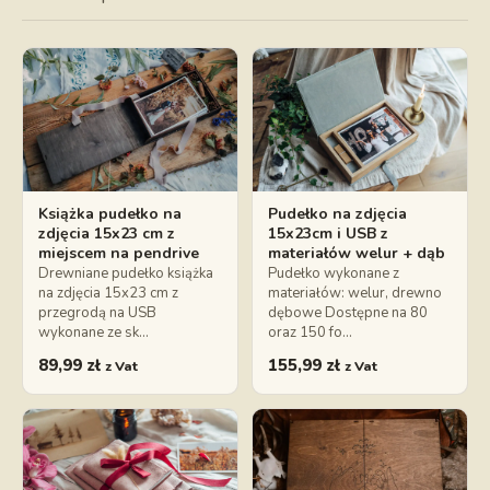
Książka pudełko na
Pudełko na zdjęcia
zdjęcia 15x23 cm z
15x23cm i USB z
miejscem na pendrive
materiałów welur + dąb
Drewniane pudełko książka
Pudełko wykonane z
na zdjęcia 15x23 cm z
materiałów: welur, drewno
przegrodą na USB
dębowe Dostępne na 80
wykonane ze sk…
oraz 150 fo…
89,99
zł
155,99
zł
z Vat
z Vat