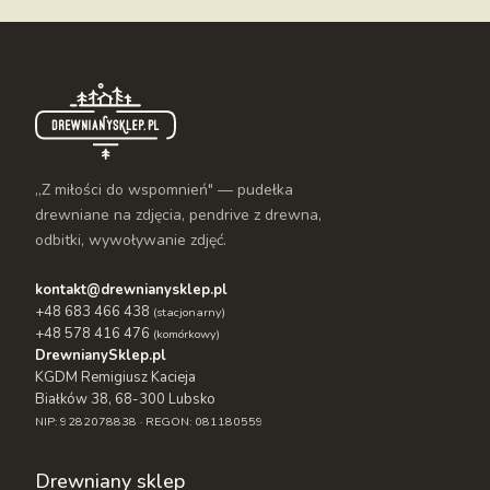
„Z miłości do wspomnień" — pudełka
drewniane na zdjęcia, pendrive z drewna,
odbitki, wywoływanie zdjęć.
kontakt@drewnianysklep.pl
+48 683 466 438
(stacjonarny)
+48 578 416 476
(komórkowy)
DrewnianySklep.pl
KGDM Remigiusz Kacieja
Białków 38, 68-300 Lubsko
NIP: 9282078838 · REGON: 081180559
Drewniany sklep