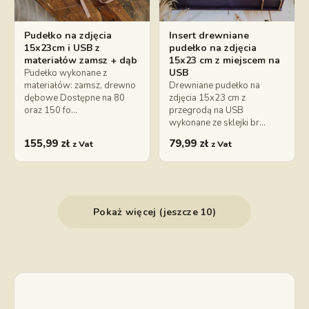
Pudełko na zdjęcia
Insert drewniane
15x23cm i USB z
pudełko na zdjęcia
materiałów zamsz + dąb
15x23 cm z miejscem na
USB
Pudełko wykonane z
materiałów: zamsz, drewno
Drewniane pudełko na
dębowe Dostępne na 80
zdjęcia 15x23 cm z
oraz 150 fo…
przegrodą na USB
wykonane ze sklejki br…
155,99
zł
79,99
zł
z Vat
z Vat
Pokaż więcej (jeszcze 10)