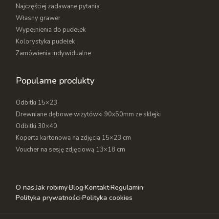
Najczęściej zadawane pytania
Własny grawer
Wypełnienia do pudełek
Kolorystyka pudełek
Zamówienia indywidualne
Popularne produkty
Odbitki 15×23
Drewniane dębowe wizytówki 90x50mm ze sklejki
Odbitki 30×40
Koperta kartonowa na zdjęcia 15×23 cm
Voucher na sesję zdjęciową 13×18 cm
O nas
·
Jak robimy
·
Blog
·
Kontakt
·
Regulamin
·
Polityka prywatności
·
Polityka cookies