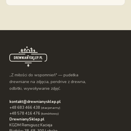
„Z miłości do wspomnień" — pudełka
drewniane na zdjęcia, pendrive z drewna,
odbitki, wywoływanie zdjęć.
kontakt@drewnianysklep.pl
+48 683 466 438
(stacjonarny)
+48 578 416 476
(komórkowy)
DrewnianySklep.pl
KGDM Remigiusz Kacieja
Białków 38, 68-300 Lubsko