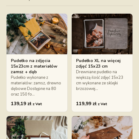
Pudełko na zdjęcia
Pudełko XL na więcej
15x23cm z materiałów
zdjęć 15x23 cm
zamsz + dąb
Drewniane pudełko na
Pudełko wykonane z
większą ilość zdjęć 15x23
materiałów: zamsz, drewno
cm wykonane ze sklejki
dębowe Dostępne na 80
brzozowej…
oraz 150 fo…
139,19
zł
119,99
zł
z Vat
z Vat