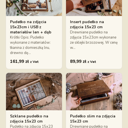
Pudełko na zdjęcia
Insert pudełko na
15x23cm i USB z
zdjęcia 15x23 cm
materiałów len + dąb
Drewniane pudełko na
Krótki Opis: Pudełko
zdjęcia 15x23cm wykonane
wykonane z materiałów:
ze sklejki brzozowej. W cenę
tkanina z domieszką lnu,
w…
drewno dę…
161,99
zł
89,99
zł
z Vat
z Vat
Szklane pudełko na
Pudełko slim na zdjęcia
zdjęcia 15x23 cm
15x23 cm
Pudełko na zdjęcia 15x23
Drewniane pudełko na