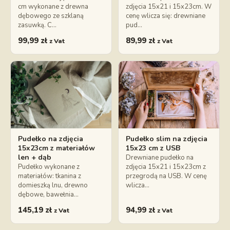
cm wykonane z drewna
zdjęcia 15x21 i 15x23cm. W
dębowego ze szklaną
cenę wlicza się: drewniane
zasuwką. C…
pud…
99,99
zł
89,99
zł
z Vat
z Vat
Pudełko na zdjęcia
Pudełko slim na zdjęcia
15x23cm z materiałów
15x23 cm z USB
len + dąb
Drewniane pudełko na
Pudełko wykonane z
zdjęcia 15x21 i 15x23cm z
materiałów: tkanina z
przegrodą na USB. W cenę
domieszką lnu, drewno
wlicza…
dębowe, bawełnia…
145,19
zł
94,99
zł
z Vat
z Vat