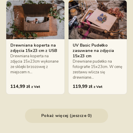
Drewniana koperta na
UV Basic Pudełko
zdjęcia 15x23 cm z USB
zasuwane na zdjęcia
15x23 cm
Drewniana koperta na
zdjęcia 15x23cm wykonane
Drewniane pudełko na
ze sklejki brzozowej z
fotografie 15x23cm. W cenę
miejscem n…
zestawu wlicza się
drewniane…
114,99
zł
119,99
zł
z Vat
z Vat
Pokaż więcej (jeszcze 0)