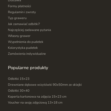
Dostawa
Formy płatności
Regulamin i zwroty
Typ graweru
Jak zamawiać odbitki?
Najczęściej zadawane pytania
Własny grawer
Wypełnienia do pudełek
Kolorystyka pudełek
Zamówienia indywidualne
Popularne produkty
Odbitki 15×23
Drewniane dębowe wizytówki 90x50mm ze sklejki
Odbitki 30×40
Koperta kartonowa na zdjęcia 15×23 cm
Voucher na sesję zdjęciową 13×18 cm