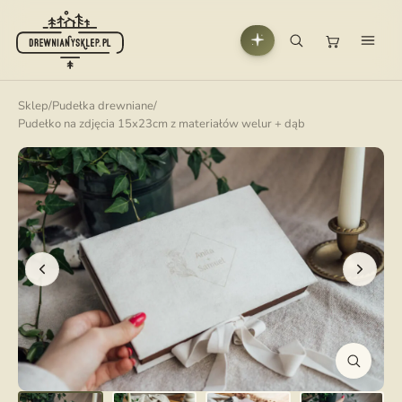
Sklep
/
Pudełka drewniane
/
Pudełko na zdjęcia 15x23cm z materiałów welur + dąb