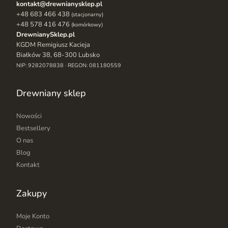
kontakt@drewnianysklep.pl
+48 683 466 438
(stacjonarny)
+48 578 416 476
(komórkowy)
DrewnianySklep.pl
KGDM Remigiusz Kacieja
Białków 38, 68-300 Lubsko
NIP: 9282078838 · REGON: 081180559
Drewniany sklep
Nowości
Bestsellery
O nas
Blog
Kontakt
Zakupy
Moje Konto