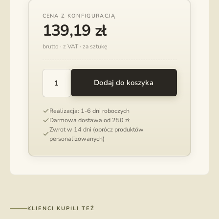
CENA Z KONFIGURACJĄ
139,19
zł
brutto · z VAT · za sztukę
Dodaj do koszyka
ILOŚĆ
PUDEŁKO
NA
Realizacja: 1-6 dni roboczych
ZDJĘCIA
Darmowa dostawa od 250 zł
15X23CM
Zwrot w 14 dni (oprócz produktów
Z
personalizowanych)
MATERIAŁÓW
WELUR
+
DĄB
KLIENCI KUPILI TEŻ