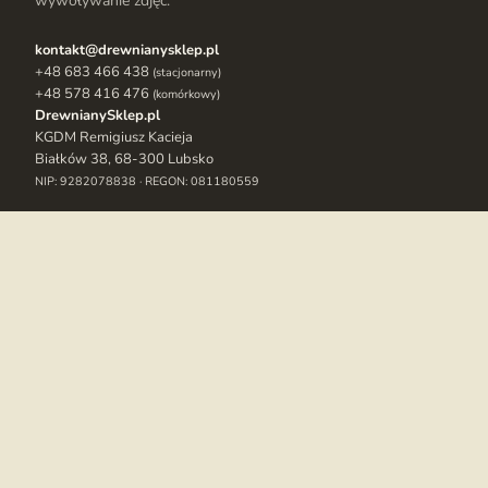
wywoływanie zdjęć.
kontakt@drewnianysklep.pl
+48 683 466 438
(stacjonarny)
+48 578 416 476
(komórkowy)
DrewnianySklep.pl
KGDM Remigiusz Kacieja
Białków 38, 68-300 Lubsko
NIP: 9282078838 · REGON: 081180559
Drewniany sklep
Nowości
Bestsellery
O nas
Blog
Kontakt
Zakupy