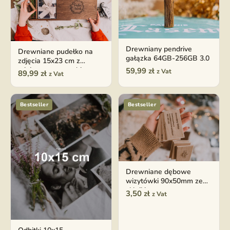
Drewniany pendrive
Drewniane pudełko na
gałązka 64GB-256GB 3.0
zdjęcia 15x23 cm z
miejscem na pendrive
59,99
zł
z Vat
89,99
zł
z Vat
Bestseller
Bestseller
Drewniane dębowe
wizytówki 90x50mm ze
sklejki
3,50
zł
z Vat