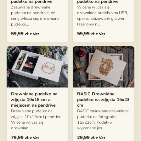
pudełko na pendrive
pudełko na pendrive
Zasuwane drewniane
W cenę wlicza się:
pudełko na pendrive. W
drewniane pudełko na USB,
cenę wlicza się: drewniane
spersonalizowany grawer
pudełko…
laserowy n…
59,99
zł
59,99
zł
z Vat
z Vat
Drewniane pudełko na
BASIC Drewniane
zdjęcia 10x15 cm z
pudełko na zdjęcia 15x23
miejscem na pendrive
cm
Drewniane pudełko na
BASIC zasuwane drewniane
zdjęcia 10x15cm i pendrive.
pudełko na fotografie
W cenę wlicza się:
15x23cm. Pudełko
drewnian…
wykonane jes…
79,99
zł
29,99
zł
z Vat
z Vat