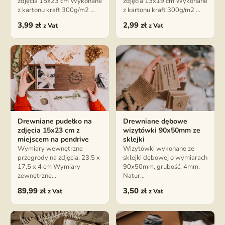
zdjęcia 15x23 cm Wykonane
zdjęcia 13x19 cm Wykonane
z kartonu kraft 300g/m2 …
z kartonu kraft 300g/m2 …
3,99
zł
2,99
zł
z Vat
z Vat
Drewniane pudełko na
Drewniane dębowe
zdjęcia 15x23 cm z
wizytówki 90x50mm ze
miejscem na pendrive
sklejki
Wymiary wewnętrzne
Wizytówki wykonane ze
przegrody na zdjęcia: 23,5 x
sklejki dębowej o wymiarach
17,5 x 4 cm Wymiary
90x50mm, grubość: 4mm.
zewnętrzne…
Natur…
89,99
zł
3,50
zł
z Vat
z Vat