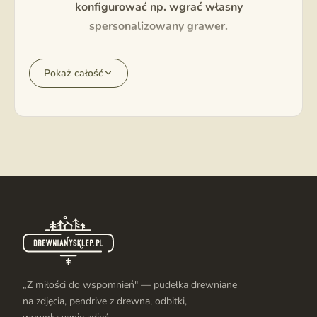
konfigurować np. wgrać własny
spersonalizowany grawer.
Pokaż całość
„Z miłości do wspomnień" — pudełka drewniane
na zdjęcia, pendrive z drewna, odbitki,