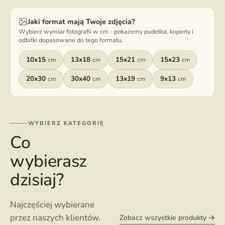
Jaki format mają Twoje zdjęcia?
Wybierz wymiar fotografii w cm - pokażemy pudełka, koperty i
odbitki dopasowane do tego formatu.
10x15
13x18
15x21
15x23
cm
cm
cm
cm
20x30
30x40
13x19
9x13
cm
cm
cm
cm
WYBIERZ KATEGORIĘ
Co
wybierasz
dzisiaj?
Najczęściej wybierane
przez naszych klientów.
Zobacz wszystkie produkty →