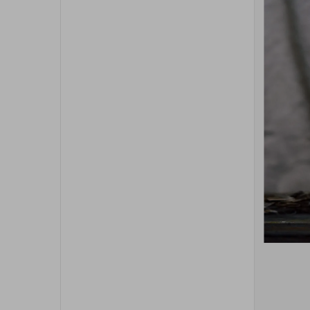
UV
BASIC
Realizacja: 1-6 dni roboczych
Darmowa dostawa od
PUDEŁKO
ZASUWANE
NA
ZDJĘCIA
15X23
CM
KLIENCI KUPILI TEŻ
Polecane