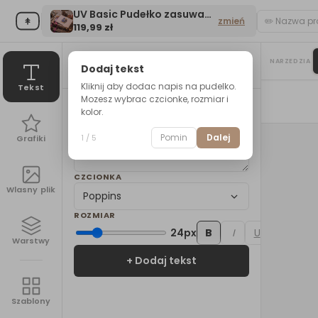
UV Basic Pudełko zasuwane na zdjęcia 15x23 cm
zmień
119,99 zł
Sklep
St
NARZEDZIA
Tekst
Dodaj tekst
Sklep
/
Pudełka na zdjęcia
/
UV Basic Pudełko zasuwane na zdjęcia
Kliknij aby dodac napis na pudelko.
Tekst
Mozesz wybrac czcionke, rozmiar i
TWOJ TEKST
kolor.
Pomin
Dalej
1
/
5
Grafiki
CZCIONKA
Wlasny plik
Poppins
ROZMIAR
24
px
B
I
U
Warstwy
+ Dodaj tekst
Szablony