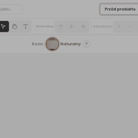
Naturalny
Przód produktu
refa Pro
Odbitki
O nas
Blog
Kontakt
WYROWNAJ
KOLEJNOSC
 15×23 cm
Kolor:
Naturalny
?
UV
UV Basi
na zdję
★★★★★
4,89 · 1
CENA
119,99
zł