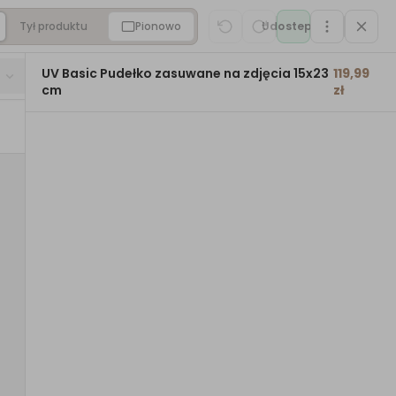
0:22
Tył produktu
Pionowo
Udostepnij
KREATOR
Z własnym grawerem
UV Basic Pudełko zasuwane na zdjęcia 15x23
119,99
?
cm
zł
c Pudełko zasuwane
cia 15×23 cm
20 opinii sklepu (Google)
ZAPROJEKTUJ I ZAMÓW
POLECAMY
Otwórz kreator
→
Pudełko · podgląd na