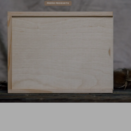
PRZÓD PRODUKTU
 250 zł
Zwrot w 14 dni (oprócz produktów personalizowanych)