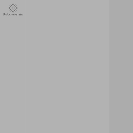
Ustawienia
Zdjęcia z naszej pracowni - bez AI