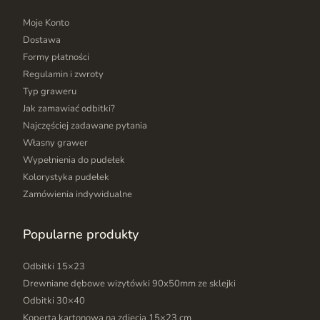
Moje Konto
Dostawa
Formy płatności
Regulamin i zwroty
Typ graweru
Jak zamawiać odbitki?
Najczęściej zadawane pytania
Własny grawer
Wypełnienia do pudełek
Kolorystyka pudełek
Zamówienia indywidualne
Popularne produkty
Odbitki 15×23
Drewniane dębowe wizytówki 90x50mm ze sklejki
Odbitki 30×40
Koperta kartonowa na zdjęcia 15×23 cm