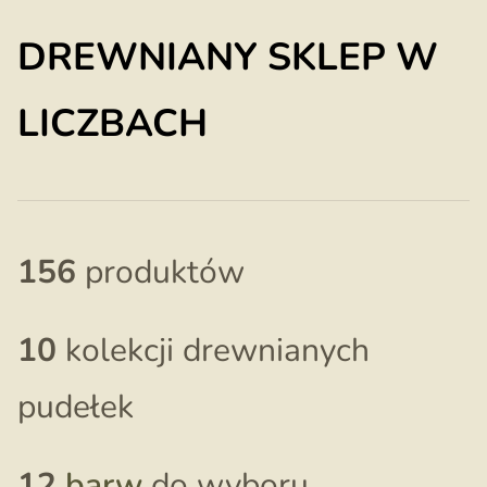
DREWNIANY SKLEP W
LICZBACH
156
produktów
10
kolekcji drewnianych
pudełek
12
barw
do wyboru