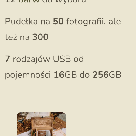
Pudełka na
50
fotografii, ale
też na
300
7
rodzajów USB od
pojemności
16
GB do
256
GB