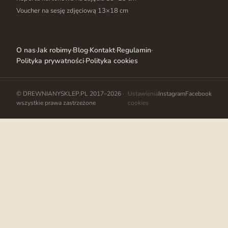
Voucher na sesję zdjęciową 13×18 cm
O nas
·
Jak robimy
·
Blog
·
Kontakt
·
Regulamin
·
Polityka prywatności
·
Polityka cookies
© DREWNIANYSKLEP.PL 2017–2026 ·
Ustawienia
Instagram
Facebook
wszystkie prawa zastrzeżone
cookies