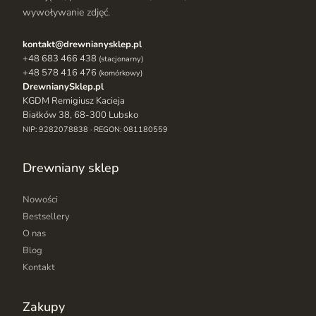
wywoływanie zdjęć.
kontakt@drewnianysklep.pl
+48 683 466 438
(stacjonarny)
+48 578 416 476
(komórkowy)
DrewnianySklep.pl
KGDM Remigiusz Kacieja
Białków 38, 68-300 Lubsko
NIP: 9282078838 · REGON: 081180559
Drewniany sklep
Nowości
Bestsellery
O nas
Blog
Kontakt
Zakupy