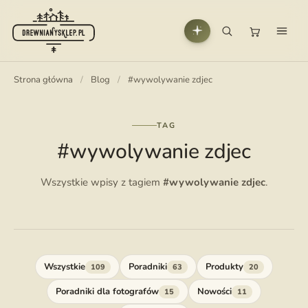
Strona główna
/
Blog
/
#wywolywanie zdjec
TAG
#wywolywanie zdjec
Wszystkie wpisy z tagiem
#wywolywanie zdjec
.
Wszystkie
Poradniki
Produkty
109
63
20
Poradniki dla fotografów
Nowości
15
11