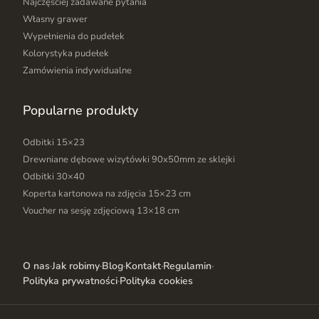
Najczęściej zadawane pytania
Własny grawer
Wypełnienia do pudełek
Kolorystyka pudełek
Zamówienia indywidualne
Popularne produkty
Odbitki 15×23
Drewniane dębowe wizytówki 90x50mm ze sklejki
Odbitki 30×40
Koperta kartonowa na zdjęcia 15×23 cm
Voucher na sesję zdjęciową 13×18 cm
O nas
·
Jak robimy
·
Blog
·
Kontakt
·
Regulamin
·
Polityka prywatności
·
Polityka cookies