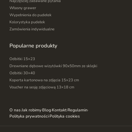
Najczęściej zadawane pytania
Własny grawer
Wypełnienia do pudełek
Kolorystyka pudełek
Zamówienia indywidualne
Popularne produkty
Odbitki 15×23
Drewniane dębowe wizytówki 90x50mm ze sklejki
Odbitki 30×40
Koperta kartonowa na zdjęcia 15×23 cm
Voucher na sesję zdjęciową 13×18 cm
O nas
·
Jak robimy
·
Blog
·
Kontakt
·
Regulamin
·
Polityka prywatności
·
Polityka cookies