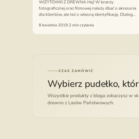
WIZYTÓWKI Z DREWNA Hej! W branży
fotograficznej oraz filmowej należy dbać o akcesoria
dla klientów, ale też o własną identyfikację. Dlatego
powoli ruszamy z serią spersonalizowanych
8 kwietnia 2019
·
2 min czytania
biurowych gadżetów. ...
CZAS ZAMÓWIĆ
Wybierz pudełko, któ
Wszystkie produkty z bloga zobaczysz w skle
drewno z Lasów Państwowych.