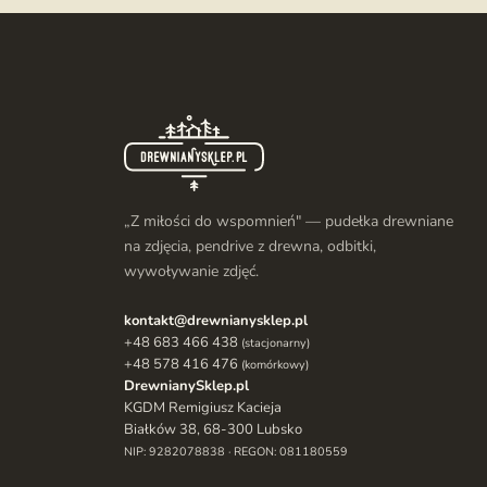
„Z miłości do wspomnień" — pudełka drewniane
na zdjęcia, pendrive z drewna, odbitki,
wywoływanie zdjęć.
kontakt@drewnianysklep.pl
+48 683 466 438
(stacjonarny)
+48 578 416 476
(komórkowy)
DrewnianySklep.pl
KGDM Remigiusz Kacieja
Białków 38, 68-300 Lubsko
NIP: 9282078838 · REGON: 081180559