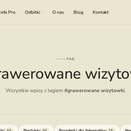
refa Pro
Odbitki
O nas
Blog
Kontakt
TAG
rawerowane wizyto
Wszystkie wpisy z tagiem
#grawerowane wizytowki
.
iki
Produkty
Poradniki dla fotografów
No
63
20
15