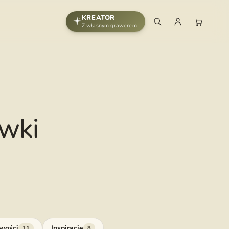
KREATOR
Z własnym grawerem
wki
wości
Inspiracje
11
8