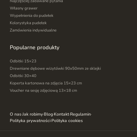
Najczęściej zadawane pytania
Własny grawer
Wypełnienia do pudełek
Kolorystyka pudełek
Zamówienia indywidualne
Popularne produkty
Odbitki 15×23
Drewniane dębowe wizytówki 90x50mm ze sklejki
Odbitki 30×40
Koperta kartonowa na zdjęcia 15×23 cm
Voucher na sesję zdjęciową 13×18 cm
O nas
·
Jak robimy
·
Blog
·
Kontakt
·
Regulamin
·
Polityka prywatności
·
Polityka cookies