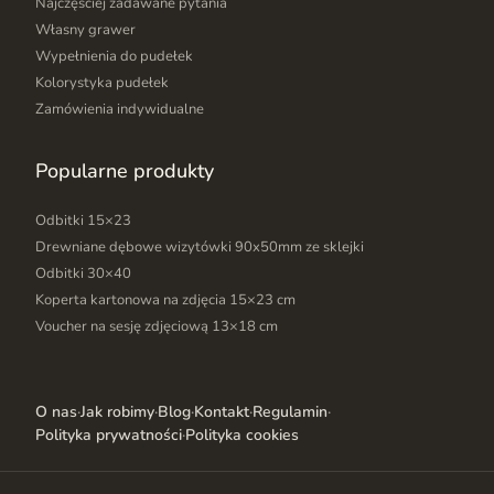
Najczęściej zadawane pytania
Własny grawer
Wypełnienia do pudełek
Kolorystyka pudełek
Zamówienia indywidualne
Popularne produkty
Odbitki 15×23
Drewniane dębowe wizytówki 90x50mm ze sklejki
Odbitki 30×40
Koperta kartonowa na zdjęcia 15×23 cm
Voucher na sesję zdjęciową 13×18 cm
O nas
·
Jak robimy
·
Blog
·
Kontakt
·
Regulamin
·
Polityka prywatności
·
Polityka cookies