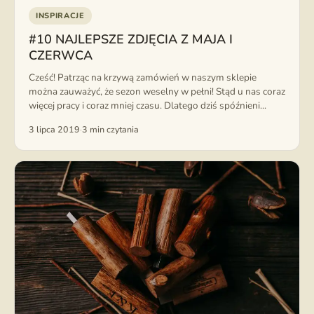
INSPIRACJE
#10 NAJLEPSZE ZDJĘCIA Z MAJA I
CZERWCA
Cześć! Patrząc na krzywą zamówień w naszym sklepie
można zauważyć, że sezon weselny w pełni! Stąd u nas coraz
więcej pracy i coraz mniej czasu. Dlatego dziś spóźnieni...
3 lipca 2019
·
3 min czytania