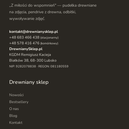
„Z miłości do wspomnień" — pudełka drewniane
na zdjęcia, pendrive z drewna, odbitki,
wywoływanie zdjęć.
kontakt@drewnianysklep.pl
+48 683 466 438
(stacjonarny)
+48 578 416 476
(komórkowy)
DrewnianySklep.pl
KGDM Remigiusz Kacieja
Białków 38, 68-300 Lubsko
NIP: 9282078838 · REGON: 081180559
Drewniany sklep
Nowości
Bestsellery
O nas
Blog
Kontakt