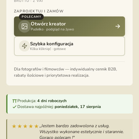
BRUTTO · Z VAT
ZAPROJEKTUJ I ZAMÓW
POLECAMY
Otwórz kreator
→
Pudełko · podgląd na żywo
Szybka konfiguracja
Kilka kliknięć · gotowe
Dla fotografów i filmowców — indywidualny cennik B2B,
rabaty ilościowe i priorytetowa realizacja.
Produkcja:
4 dni roboczych
Dostawa najpóźniej:
poniedziałek, 17 sierpnia
„Jestem bardzo zadowolona z usług.
★★★★★
Wszystko wykonane estetycznie i starannie.
Gorąco polecam !"