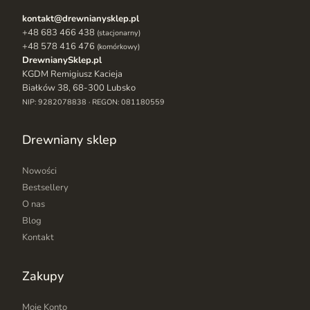
kontakt@drewnianysklep.pl
+48 683 466 438
(stacjonarny)
+48 578 416 476
(komórkowy)
DrewnianySklep.pl
KGDM Remigiusz Kacieja
Białków 38, 68-300 Lubsko
NIP: 9282078838 · REGON: 081180559
Drewniany sklep
Nowości
Bestsellery
O nas
Blog
Kontakt
Zakupy
Moje Konto