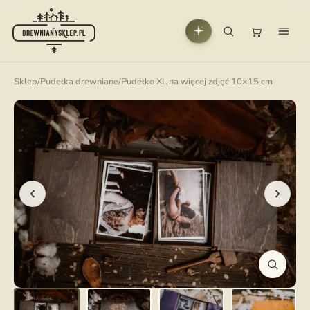
Sklep
/
Pudełka drewniane
/
Pudełko XL na więcej zdjęć 10×15 cm