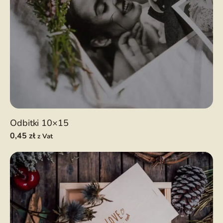
Odbitki 10×15
0,45
zł
z Vat