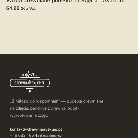
Wrota drewniane pudełko na zdjęcia 10×15 cm
64,99
zł
z Vat
„Z miłości do wspomnień" — pudełka drewniane
na zdjęcia, pendrive z drewna, odbitki,
wywoływanie zdjęć.
kontakt@drewnianysklep.pl
+48 683 466 438
(stacjonarny)