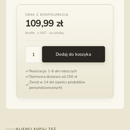
CENA Z KONFIGURACJĄ
109,99
zł
brutto · z VAT · za sztukę
Dodaj do koszyka
ILOŚĆ
PUDEŁKO
XL
Realizacja: 1-6 dni roboczych
NA
Darmowa dostawa od 250 zł
WIĘCEJ
Zwrot w 14 dni (oprócz produktów
ZDJĘĆ
personalizowanych)
10X15
CM
KLIENCI KUPILI TEŻ