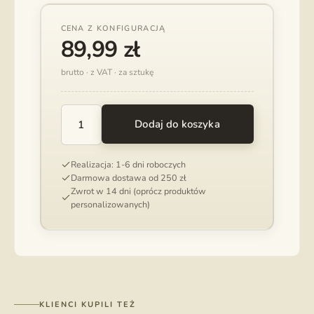
CENA Z KONFIGURACJĄ
89,99
zł
brutto · z VAT · za sztukę
Dodaj do koszyka
ILOŚĆ
PUDEŁKO
SLIM
Realizacja: 1-6 dni roboczych
NA
Darmowa dostawa od 250 zł
ZDJĘCIA
Zwrot w 14 dni (oprócz produktów
13X19
personalizowanych)
CM
Z
USB
KLIENCI KUPILI TEŻ