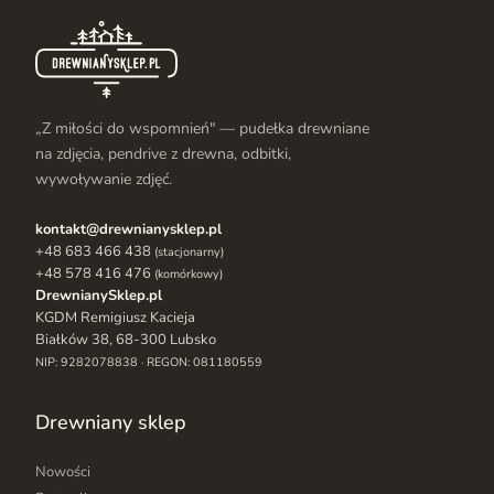
„Z miłości do wspomnień" — pudełka drewniane
na zdjęcia, pendrive z drewna, odbitki,
wywoływanie zdjęć.
kontakt@drewnianysklep.pl
+48 683 466 438
(stacjonarny)
+48 578 416 476
(komórkowy)
DrewnianySklep.pl
KGDM Remigiusz Kacieja
Białków 38, 68-300 Lubsko
NIP: 9282078838 · REGON: 081180559
Drewniany sklep
Nowości