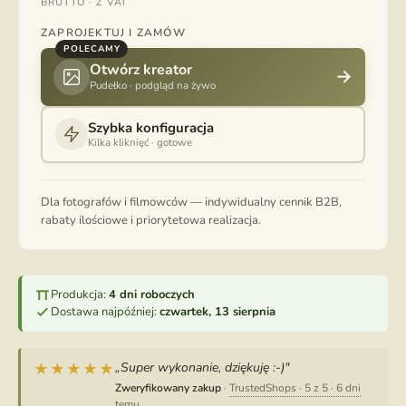
BRUTTO · Z VAT
ZAPROJEKTUJ I ZAMÓW
POLECAMY
Otwórz kreator
→
Pudełko · podgląd na żywo
Szybka konfiguracja
Kilka kliknięć · gotowe
Dla fotografów i filmowców — indywidualny cennik B2B,
rabaty ilościowe i priorytetowa realizacja.
Produkcja:
4 dni roboczych
Dostawa najpóźniej:
czwartek, 13 sierpnia
„Super wykonanie, dziękuję :-)"
★★★★★
Zweryfikowany zakup
·
TrustedShops · 5 z 5 · 6 dni
temu