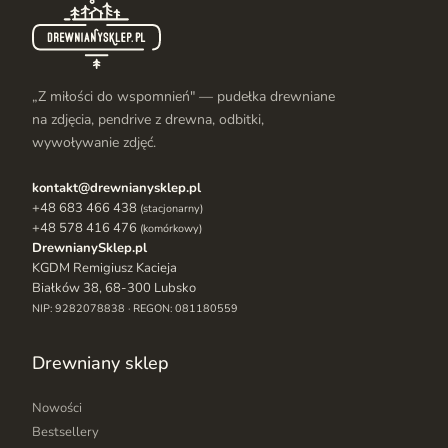
„Z miłości do wspomnień" — pudełka drewniane
na zdjęcia, pendrive z drewna, odbitki,
wywoływanie zdjęć.
kontakt@drewnianysklep.pl
+48 683 466 438
(stacjonarny)
+48 578 416 476
(komórkowy)
DrewnianySklep.pl
KGDM Remigiusz Kacieja
Białków 38, 68-300 Lubsko
NIP: 9282078838 · REGON: 081180559
Drewniany sklep
Nowości
Bestsellery