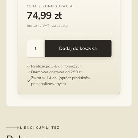
CENA Z KONFIGURACJĄ
74,99
zł
brutto · z VAT · za sztukę
Dodaj do koszyka
ILOŚĆ
PUDEŁKO
SLIM
Realizacja: 1-6 dni roboczych
NA
Darmowa dostawa od 250 zł
ZDJĘCIA
Zwrot w 14 dni (oprócz produktów
10X15
personalizowanych)
CM
KLIENCI KUPILI TEŻ