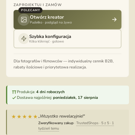
ZAPROJEKTUJ I ZAMÓW
POLECAMY
Otwórz kreator
→
Pudełko · podgląd na żywo
Szybka konfiguracja
Kilka kliknięć · gotowe
Dla fotografów i filmowców — indywidualny cennik B2B,
rabaty ilościowe i priorytetowa realizacja.
Produkcja:
4 dni roboczych
Dostawa najpóźniej:
poniedziałek, 17 sierpnia
„Wszystko rewelacyjnie!"
★★★★★
Zweryfikowany zakup
·
TrustedShops · 5 z 5 · 1
tydzień temu