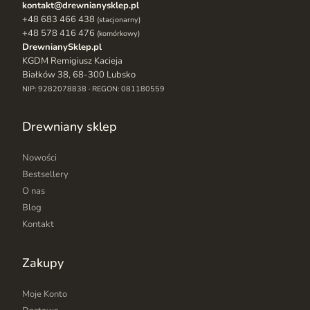
kontakt@drewnianysklep.pl
+48 683 466 438
(stacjonarny)
+48 578 416 476
(komórkowy)
DrewnianySklep.pl
KGDM Remigiusz Kacieja
Białków 38, 68-300 Lubsko
NIP: 9282078838 · REGON: 081180559
Drewniany sklep
Nowości
Bestsellery
O nas
Blog
Kontakt
Zakupy
Moje Konto