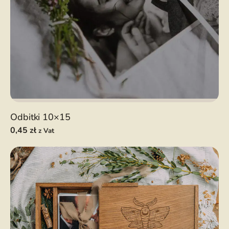
Odbitki 10×15
0,45
zł
z Vat