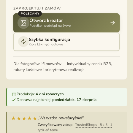
ZAPROJEKTUJ I ZAMÓW
POLECAMY
Otwórz kreator
→
Pudełko · podgląd na żywo
Szybka konfiguracja
Kilka kliknięć · gotowe
Dla fotografów i filmowców — indywidualny cennik B2B,
rabaty ilościowe i priorytetowa realizacja.
Produkcja:
4 dni roboczych
Dostawa najpóźniej:
poniedziałek, 17 sierpnia
„Wszystko rewelacyjnie!"
★★★★★
Zweryfikowany zakup
·
TrustedShops · 5 z 5 · 1
tydzień temu