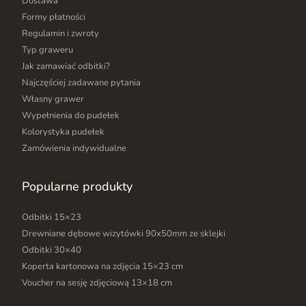
Dostawa
Formy płatności
Regulamin i zwroty
Typ graweru
Jak zamawiać odbitki?
Najczęściej zadawane pytania
Własny grawer
Wypełnienia do pudełek
Kolorystyka pudełek
Zamówienia indywidualne
Popularne produkty
Odbitki 15×23
Drewniane dębowe wizytówki 90x50mm ze sklejki
Odbitki 30×40
Koperta kartonowa na zdjęcia 15×23 cm
Voucher na sesję zdjęciową 13×18 cm