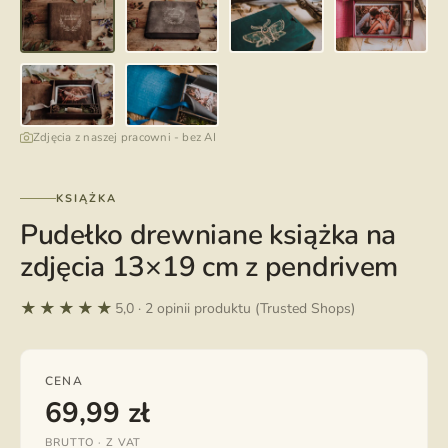
Zdjęcia z naszej pracowni - bez AI
KSIĄŻKA
Pudełko drewniane książka na
zdjęcia 13×19 cm z pendrivem
★★★★★
5,0 · 2 opinii produktu (Trusted Shops)
CENA
69,99
zł
BRUTTO · Z VAT