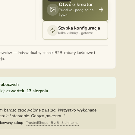
Otwórz kreator
→
Pudełko · podgląd na
żywo
Szybka konfiguracja
Kilka kliknięć · gotowe
mowców — indywidualny cennik B2B, rabaty ilościowe i
ja.
 roboczych
iej:
czwartek, 13 sierpnia
em bardzo zadowolona z usług. Wszystko wykonane
cznie i starannie. Gorąco polecam !"
ikowany zakup
·
TrustedShops · 5 z 5 · 3 dni temu