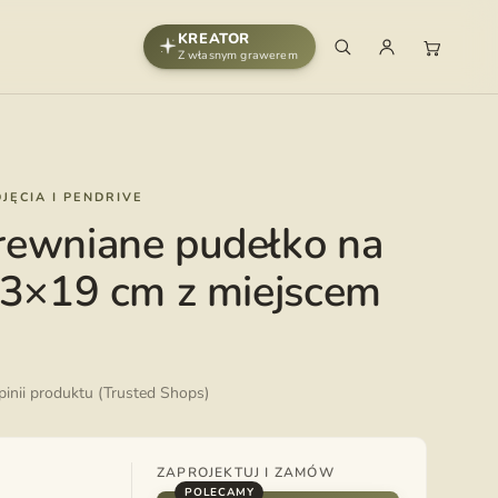
KREATOR
Z własnym grawerem
JĘCIA I PENDRIVE
rewniane pudełko na
13×19 cm z miejscem
opinii produktu (Trusted Shops)
ZAPROJEKTUJ I ZAMÓW
POLECAMY