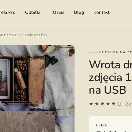
refa Pro
Odbitki
O nas
Blog
Kontakt
3×19 cm z miejscem na USB
PUDEŁKA NA ZD
Wrota d
zdjęcia 
na USB
★★★★★
5,0 · 2 
CENA