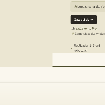
Lepsza cena dla f
Zaloguj się →
lub
załóż konto Pro
Zamawiasz dla wielu 
Realizacja: 1-6 dni
roboczych