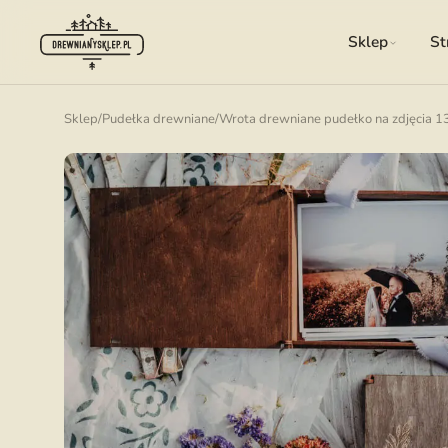
Sklep
St
Sklep
/
Pudełka drewniane
/
Wrota drewniane pudełko na zdjęcia 1