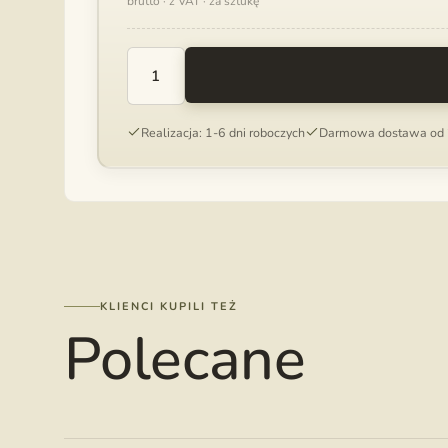
brutto · z VAT · za sztukę
ILOŚĆ
WROTA
DREWNIANE
Realizacja: 1-6 dni roboczych
Darmowa dostawa od 
PUDEŁKO
NA
ZDJĘCIA
13X19
CM
Z
MIEJSCEM
NA
USB
KLIENCI KUPILI TEŻ
Polecane