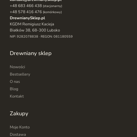
+48 683 466 438
(stacjonarny)
+48 578 416 476
(komórkowy)
DrewnianySklep.pl
KGDM Remigiusz Kacieja
Białków 38, 68-300 Lubsko
NIP: 9282078838 · REGON: 081180559
Drewniany sklep
Nowości
Bestsellery
O nas
Blog
Kontakt
Zakupy
Moje Konto
Dostawa