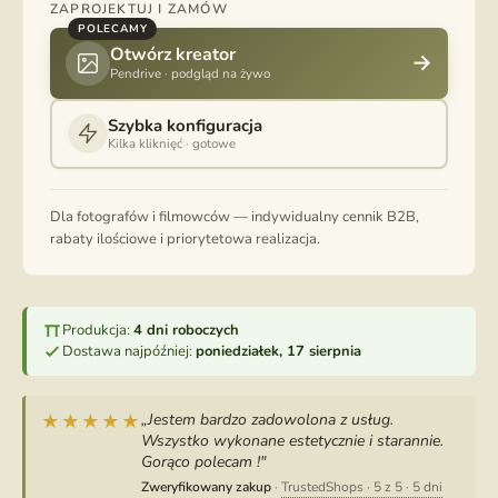
ZAPROJEKTUJ I ZAMÓW
POLECAMY
Otwórz kreator
→
Pendrive · podgląd na żywo
Szybka konfiguracja
Kilka kliknięć · gotowe
Dla fotografów i filmowców — indywidualny cennik B2B,
rabaty ilościowe i priorytetowa realizacja.
Produkcja:
4 dni roboczych
Dostawa najpóźniej:
poniedziałek, 17 sierpnia
„Jestem bardzo zadowolona z usług.
★★★★★
Wszystko wykonane estetycznie i starannie.
Gorąco polecam !"
Zweryfikowany zakup
·
TrustedShops · 5 z 5 · 5 dni