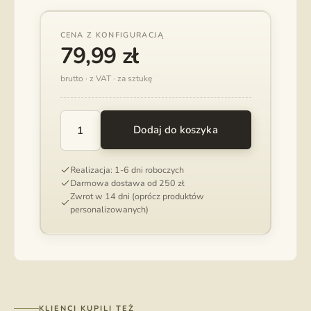
CENA Z KONFIGURACJĄ
79,99
zł
brutto · z VAT · za sztukę
Dodaj do koszyka
ILOŚĆ
DREWNIANE
ETUI
Realizacja: 1-6 dni roboczych
NA
Darmowa dostawa od 250 zł
PENDRIVE
Zwrot w 14 dni (oprócz produktów
SERCE
personalizowanych)
KLIENCI KUPILI TEŻ