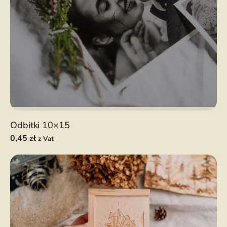
Odbitki 10×15
0,45
zł
z Vat