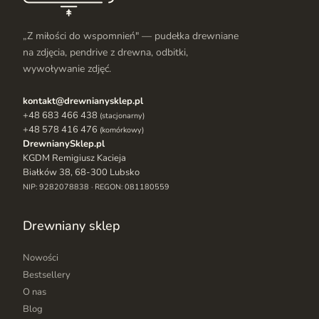
„Z miłości do wspomnień" — pudełka drewniane
na zdjęcia, pendrive z drewna, odbitki,
wywoływanie zdjęć.
kontakt@drewnianysklep.pl
+48 683 466 438
(stacjonarny)
+48 578 416 476
(komórkowy)
DrewnianySklep.pl
KGDM Remigiusz Kacieja
Białków 38, 68-300 Lubsko
NIP: 9282078838 · REGON: 081180559
Drewniany sklep
Nowości
Bestsellery
O nas
Blog