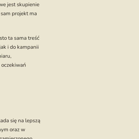
we jest skupienie
n sam projekt ma
sto ta sama treść
ak i do kampanii
iaru,
c oczekiwań
ada się na lepszą
znym oraz w
a zamierzonego