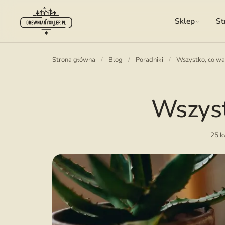
Sklep
St
Strona główna
/
Blog
/
Poradniki
/
Wszystko, co wa
Wszyst
25 k