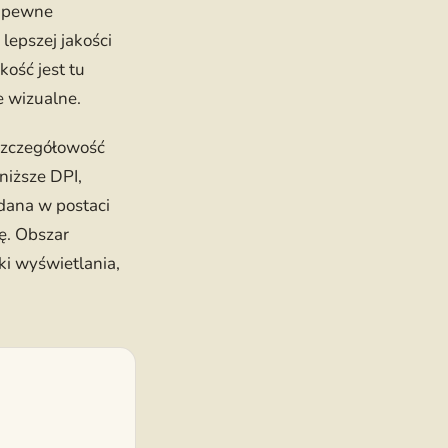
e pewne
epszej jakości
kość jest tu
e wizualne.
 szczegółowość
niższe DPI,
dana w postaci
ę. Obszar
i wyświetlania,