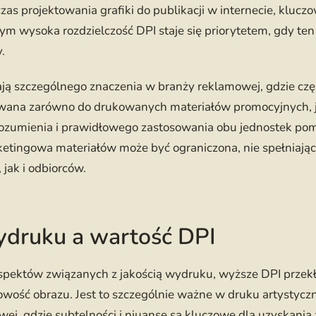
zas projektowania grafiki do publikacji w internecie, kluczo
czym wysoka rozdzielczość DPI staje się priorytetem, gdy te
.
ają szczególnego znaczenia w branży reklamowej, gdzie czę
wana zarówno do drukowanych materiałów promocyjnych, j
rozumienia i prawidłowego zastosowania obu jednostek pom
etingowa materiałów może być ograniczona, nie spełniają
 jak i odbiorców.
ydruku a wartość DPI
spektów związanych z jakością wydruku, wyższe DPI przekł
łowość obrazu. Jest to szczególnie ważne w druku artystyc
towej, gdzie subtelności i niuanse są kluczowe dla uzyskani