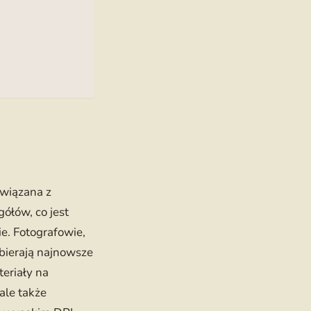
związana z
ółów, co jest
ie. Fotografowie,
bierają najnowsze
eriały na
ale także