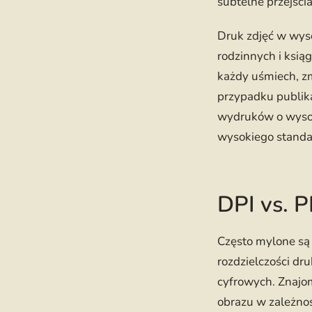
subtelne przejści
Druk zdjęć w wyso
rodzinnych i ksi
każdy uśmiech, z
przypadku publika
wydruków o wysok
wysokiego standa
DPI vs. P
Często mylone są p
rozdzielczości dr
cyfrowych. Znajo
obrazu w zależnoś