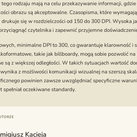
 tego rodzaju mają na celu przekazywanie informacji, gdzi
ści obrazu są akceptowalne. Czasopisma, które wymagają l
 drukuje się w rozdzielczości od 150 do 300 DPI. Wysoka ja
przyciągnąć czytelnika i zapewnić przyjemne doświadczeni
frowych, minimalne DPI to 300, co gwarantuje klarowność i
lkoformatowe, takie jak billboardy, mogą sobie pozwolić na 
 są z większej odległości. W takich sytuacjach wartość do
ynika z możliwości komunikacji wizualnej na szerszą skal
aficznego powinien zawsze uwzględniać specyficzne warunk
 spełniał oczekiwane standardy.
UTORZE
migiusz Kacieja