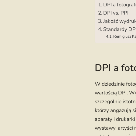
DPI a fotograf
DPI vs. PPI
Jakość wydruk
Standardy DP
Remigiusz Ka
DPI a fot
W dziedzinie foto
wartością DPI. Wy
szczególnie istotn
którzy angażują s
aparaty i drukark
wystawy, artyści 