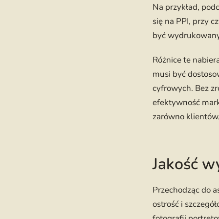
Na przykład, podc
się na PPI, przy 
być wydrukowany
Różnice te nabier
musi być dostoso
cyfrowych. Bez z
efektywność mark
zarówno klientów,
Jakość w
Przechodząc do a
ostrość i szczegó
fotografii portre