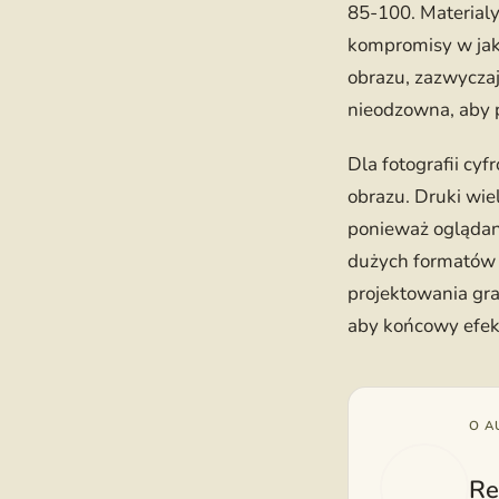
85-100. Materialy
kompromisy w jako
obrazu, zazwyczaj
nieodzowna, aby 
Dla fotografii cy
obrazu. Druki wie
ponieważ oglądane
dużych formatów w
projektowania gr
aby końcowy efekt
O A
Re