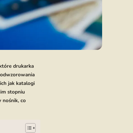
które drukarka
ę odwzorowania
ich jak katalogi
kim stopniu
 nośnik, co