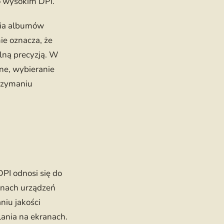
o wysokim DPI.
enia albumów
e oznacza, że
lną precyzją. W
ne, wybieranie
rzymaniu
DPI odnosi się do
ranach urządzeń
iu jakości
lania na ekranach.