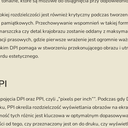
a tonalne, które są możliwe do osiągnięcia przy odpowiedni
kiej rozdzielczości jest również krytyczny podczas tworz
ąg pamiątkowych. Przechowywanie wspomnień w takiej formi
marszczka czy detal krajobrazu zostanie oddany z maksyma
cji prasowych, gdzie pierwsze wrażenie jest ogromnie waż
im DPI pomaga w stworzeniu przekonującego obrazu i ut
rdu estetycznego.
PI
ojęcia DPI oraz PPI, czyli „”pixels per inch””. Podczas gdy 
uku, PPI określa rozdzielczość wyświetlania obrazów na ek
mość tych różnic jest kluczowa w optymalnym dopasowywan
ci od tego, czy przeznaczony jest on do druku, czy wyświet