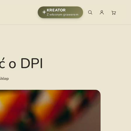
KREATOR
Z własnym grawerem
ć o DPI
Sklep