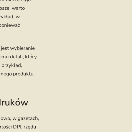
psze, warto
zykład, w
 ponieważ
jest wybieranie
omu detali, który
 przykład,
amego produktu.
druków
dowo, w gazetach,
rtości DPI, rzędu