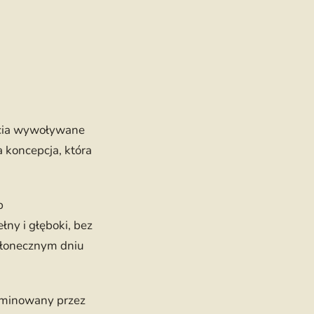
ucia wywoływane
a koncepcja, która
b
łny i głęboki, bez
 słonecznym dniu
dominowany przez