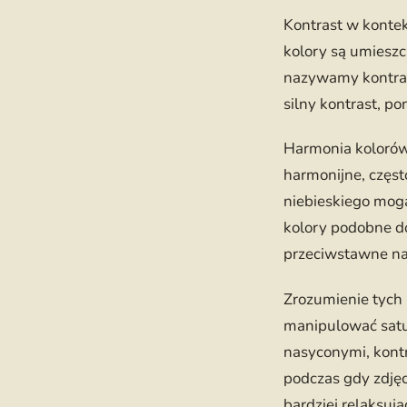
Kontrast w kontek
kolory są umieszc
nazywamy kontras
silny kontrast, p
Harmonia kolorów 
harmonijne, częst
niebieskiego mogą
kolory podobne do
przeciwstawne na 
Zrozumienie tych 
manipulować satur
nasyconymi, kont
podczas gdy zdję
bardziej relaksuj