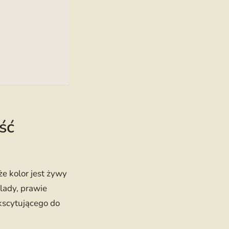
ść
że kolor jest żywy
blady, prawie
ekscytującego do