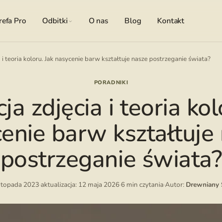
refa Pro
Odbitki
O nas
Blog
Kontakt
a i teoria koloru. Jak nasycenie barw kształtuje nasze postrzeganie świata?
PORADNIKI
ja zdjęcia i teoria kol
enie barw kształtuje
postrzeganie świata?
istopada 2023
·
aktualizacja: 12 maja 2026
·
6 min czytania
·
Autor:
Drewniany 