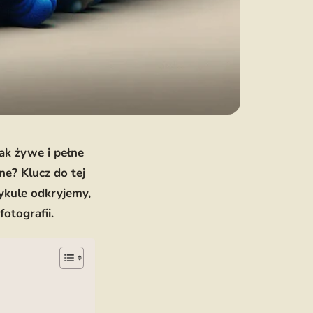
tak żywe i pełne
e? Klucz do tej
tykule odkryjemy,
otografii.