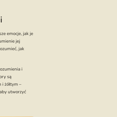
i
ze emocje, jak je
umienie jej
rozumieć, jak
rozumienia i
ory są
 i żółtym –
 aby utworzyć