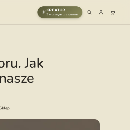
KREATOR
Z własnym grawerem
oru. Jak
 nasze
Sklep