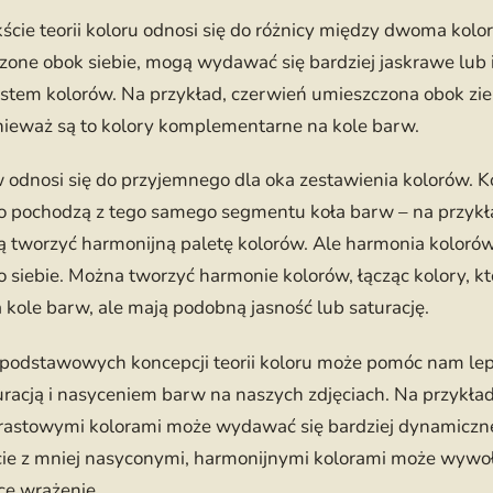
ście teorii koloru odnosi się do różnicy między dwoma kol
zone obok siebie, mogą wydawać się bardziej jaskrawe lub
tem kolorów. Na przykład, czerwień umieszczona obok zie
onieważ są to kolory komplementarne na kole barw.
odnosi się do przyjemnego dla oka zestawienia kolorów. Ko
o pochodzą z tego samego segmentu koła barw – na przykła
 tworzyć harmonijną paletę kolorów. Ale harmonia kolorów 
 siebie. Można tworzyć harmonie kolorów, łącząc kolory, kt
kole barw, ale mają podobną jasność lub saturację.
podstawowych koncepcji teorii koloru może pomóc nam lepi
acją i nasyceniem barw na naszych zdjęciach. Na przykład,
rastowymi kolorami może wydawać się bardziej dynamiczne 
cie z mniej nasyconymi, harmonijnymi kolorami może wywoł
ące wrażenie.