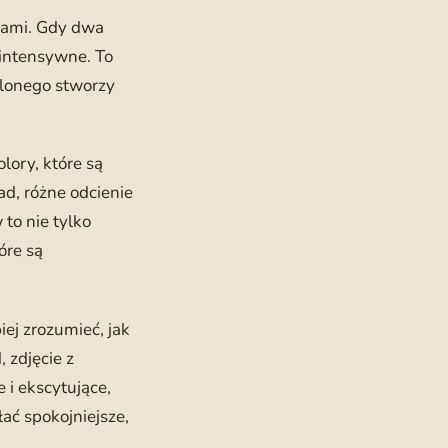
orami. Gdy dwa
 intensywne. To
lonego stworzy
lory, które są
d, różne odcienie
to nie tylko
óre są
ej zrozumieć, jak
 zdjęcie z
i ekscytujące,
ać spokojniejsze,