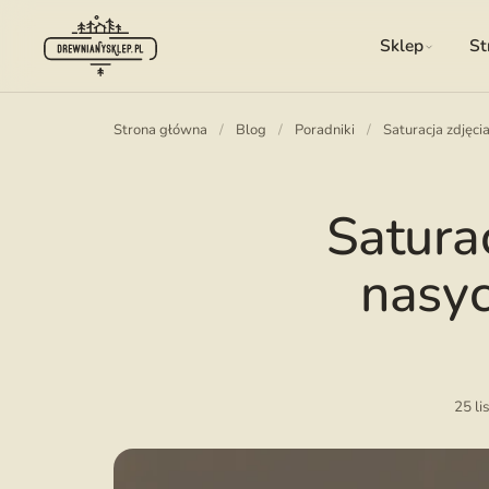
Sklep
St
Strona główna
/
Blog
/
Poradniki
/
Saturacja zdjęci
Saturac
nasyc
25 l