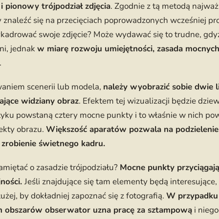
i pionowy trójpodział zdjęcia
. Zgodnie z tą metodą najwa
y znaleźć się na przecięciach poprowadzonych wcześniej pro
kadrować swoje zdjęcie? Może wydawać się to trudne, gdyż
i, jednak
w miarę rozwoju umiejętności, zasada mocnyc
.
waniem scenerii lub modela,
należy wyobrazić sobie dwie l
nające widziany obraz
. Efektem tej wizualizacji będzie dzi
tyku powstaną cztery mocne punkty i to właśnie w nich pow
ekty obrazu.
Większość aparatów pozwala na podzielenie f
 zrobienie świetnego kadru.
miętać o zasadzie trójpodziału?
Mocne punkty przyciągaj
jności.
Jeśli znajdujące się tam elementy będą interesując
użej, by dokładniej zapoznać się z fotografią.
W przypadku 
ych obszarów obserwator uzna pracę za sztampową
i nieg