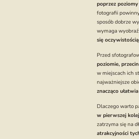
poprzez poziomy 
fotografii powinn
sposób dobrze wy
wymaga wyobraźn
się oczywistością
Przed sfotografo
poziomie, przeci
w miejscach ich s
najważniejsze obi
znacząco ułatwia
Dlaczego warto pa
w pierwszej kole
zatrzyma się na dł
atrakcyjności t