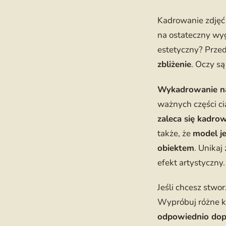
Kadrowanie zdjęć 
na ostateczny wyg
estetyczny? Prze
zbliżenie
. Oczy są
Wykadrowanie na 
ważnych części ci
zaleca się kadro
także, że
model j
obiektem
. Unikaj
efekt artystyczny
Jeśli chcesz stwo
Wypróbuj różne ką
odpowiednio dop