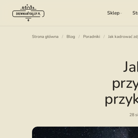
Sklep
St
Strona główna
/
Blog
/
Poradniki
/
Jak kadrować zd
Ja
prz
przy
28 s