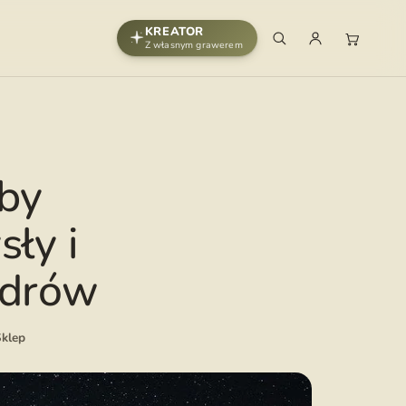
KREATOR
Z własnym grawerem
aby
ły i
adrów
klep