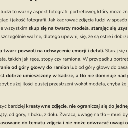
ludzi to ważny aspekt fotografii portretowej, który może 
ląd i jakość fotografii. Jak kadrować zdjęcia ludzi w sposób
de wszystkim
skup się na twarzy modela, starając się uz
 szczególnie ważne, dlatego upewnij się, że są ostre i dobr
twarz pozwoli na uchwycenie emocji i detali.
Staraj się 
ała, takich jak ręce, stopy czy ramiona. W przypadku portr
wanie od góry głowy do ramion
lub od góry głowy do pasa.
est dobrze umieszczony w kadrze, a tło nie dominuje na
 zbyt dużej ilości pustej przestrzeni wokół modela, chyba że
.
rzyć bardziej
kreatywne zdjęcie, nie ograniczaj się do jed
ty, od góry, z boku, z dołu. Zwracaj uwagę na tło – musi b
asowane do tematu zdjęcia i nie może odwracać uwagi 