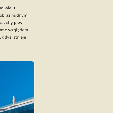
g wielu
i obraz nudnym,
ć, żeby
przy
ziome względem
 gdyż istnieje