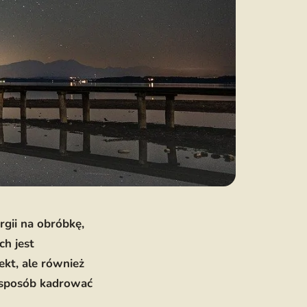
gii na obróbkę,
ch jest
kt, ale również
i sposób kadrować