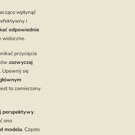
znacząco wpłynąć
 efektywny i
yskać odpowiednie
ze widoczne.
unikać przycięcia
etów
zazwyczaj
 Upewnij się
d głównym
 jest to zamierzony
nej perspektywy
.
yć ono
od modela
. Często