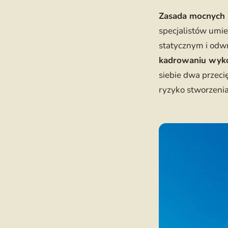
Zasada mocnych p
specjalistów umi
statycznym i odwr
kadrowaniu wyko
siebie dwa przeci
ryzyko stworzenia