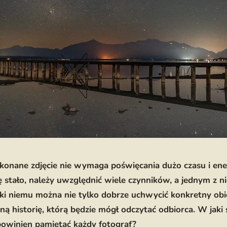
nane zdjęcie nie wymaga poświęcania dużo czasu i ener
ę stało, należy uwzględnić wiele czynników, a jednym z ni
ki niemu można nie tylko dobrze uchwycić konkretny obie
ą historię, którą będzie mógł odczytać odbiorca. W jak
powinien pamiętać każdy fotograf?