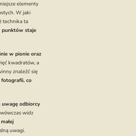
żniejsze elementy
stych. W jaki
 technika ta
h punktów staje
inie w pionie oraz
ewięć kwadratów, a
inny znaleźć się
otografii, co
ą uwagę odbiorcy
e, wówczas widz
małej
odną uwagi.