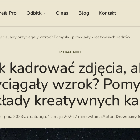
refa Pro
Odbitki
O nas
Blog
Kontakt
jęcia, aby przyciągały wzrok? Pomysły i przykłady kreatywnych kadrów
PORADNIKI
k kadrować zdjęcia, 
yciągały wzrok? Pomys
kłady kreatywnych k
ierpnia 2023
·
aktualizacja: 12 maja 2026
·
7 min czytania
·
Autor:
Drewniany S