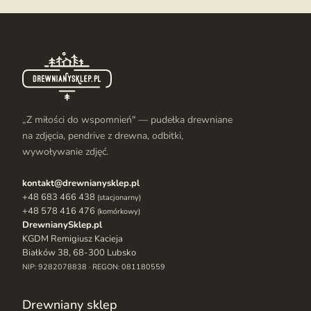
„Z miłości do wspomnień" — pudełka drewniane
na zdjęcia, pendrive z drewna, odbitki,
wywoływanie zdjęć.
kontakt@drewnianysklep.pl
+48 683 466 438
(stacjonarny)
+48 578 416 476
(komórkowy)
DrewnianySklep.pl
KGDM Remigiusz Kacieja
Białków 38, 68-300 Lubsko
NIP: 9282078838 · REGON: 081180559
Drewniany sklep