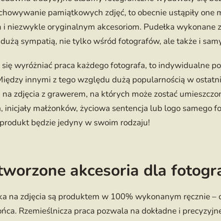
zechowywanie pamiątkowych zdjęć, to obecnie ustąpiły one 
 i niezwykle oryginalnym akcesoriom. Pudełka wykonane z
 dużą sympatią, nie tylko wśród fotografów, ale także i sam
się wyróżniać praca każdego fotografa, to indywidualne po
Między innymi z tego względu dużą popularnością w ostatn
a na zdjęcia z grawerem, na których może zostać umieszczo
a, inicjały małżonków, życiowa sentencja lub logo samego fo
rodukt będzie jedyny w swoim rodzaju!
tworzone akcesoria dla fotogr
a na zdjęcia są produktem w 100% wykonanym ręcznie –
ońca. Rzemieślnicza praca pozwala na dokładne i precyzyj