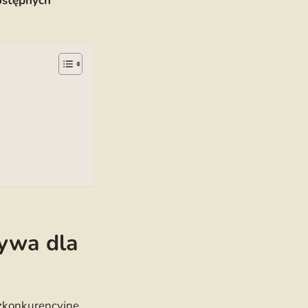
ostępnych
tywa dla
zkonkurencyjne,