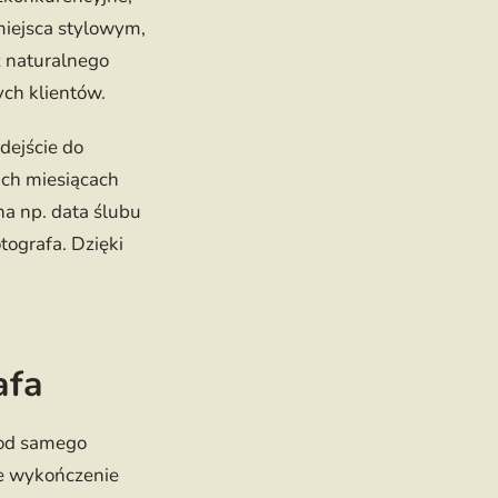
miejsca stylowym,
 naturalnego
ych klientów.
dejście do
ich miesiącach
na np. data ślubu
tografa. Dzięki
afa
 od samego
ne wykończenie