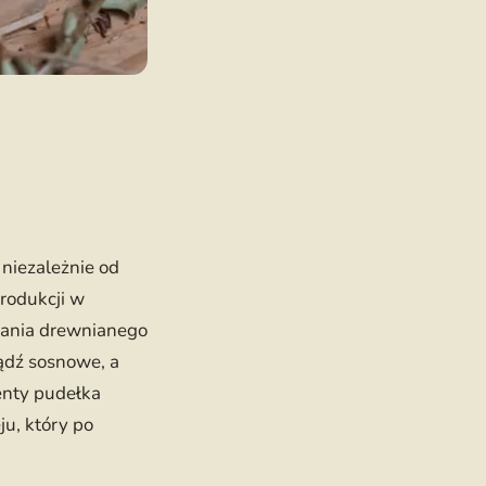
 niezależnie od
produkcji w
nania drewnianego
ądź sosnowe, a
enty pudełka
ju, który po