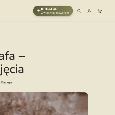
KREATOR
Z własnym grawerem
afa –
jęcia
 Kacieja