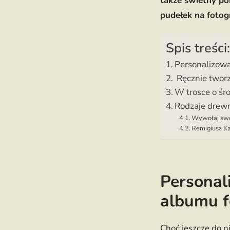
także świetny po
pudełek na foto
Spis treści:
Personalizowa
Ręcznie tworz
W trosce o śr
Rodzaje drewn
Wywołaj swoj
Remigiusz Ka
Personal
albumu f
Choć jeszcze do 