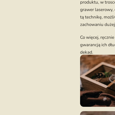
produktu, w trosc
grawer laserowy, 
tą technikę, moż
zachowaniu duże
Co więcej, ręczni
gwarancją ich dł
dekad.