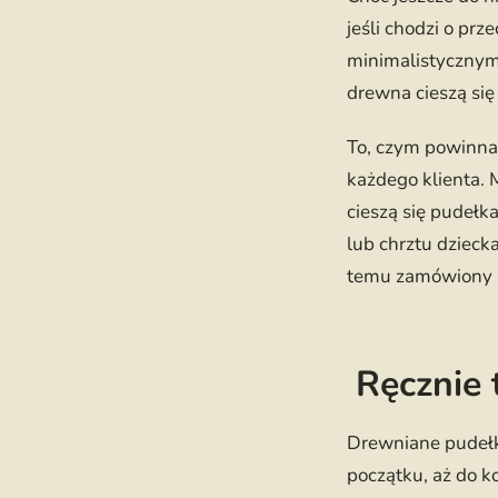
jeśli chodzi o pr
minimalistycznym
drewna cieszą się
To, czym powinna 
każdego klienta. 
cieszą się pudełk
lub chrztu dzieck
temu zamówiony p
Ręcznie 
Drewniane pudełk
początku, aż do k