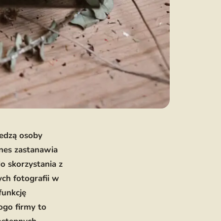
iedzą osoby
znes zastanawia
do skorzystania z
ch fotografii w
funkcję
go firmy to