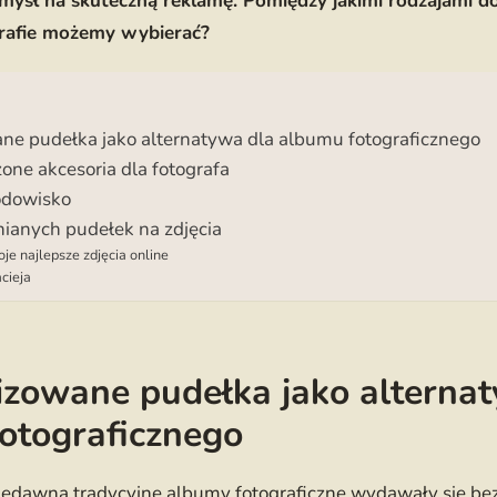
mysł na skuteczną reklamę. Pomiędzy jakimi rodzajami d
grafie możemy wybierać?
ne pudełka jako alternatywa dla albumu fotograficznego
one akcesoria dla fotografa
odowisko
ianych pudełek na zdjęcia
e najlepsze zdjęcia online
cieja
izowane pudełka jako alterna
otograficznego
niedawna tradycyjne albumy fotograficzne wydawały się be