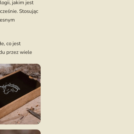
gii, jakim jest
cześnie. Stosując
czesnym
, co jest
du przez wiele