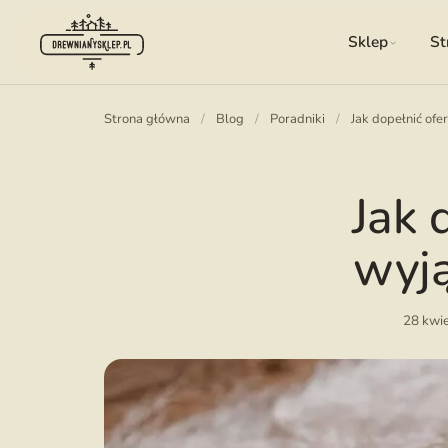
Sklep
St
Strona główna
/
Blog
/
Poradniki
/
Jak dopełnić ofe
Jak 
wyją
28 kwi