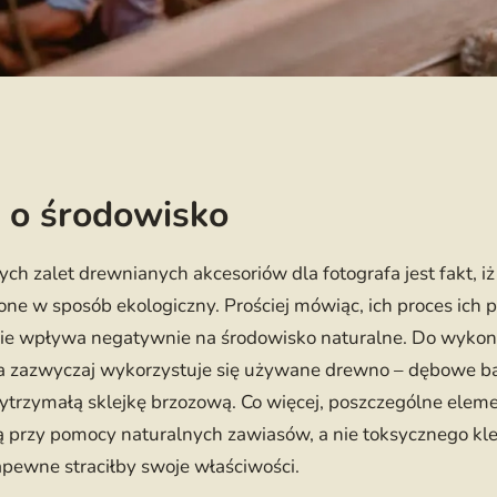
 o środowisko
ch zalet drewnianych akcesoriów dla fotografa jest fakt, iż
one w sposób ekologiczny. Prościej mówiąc, ich proces ich 
ie wpływa negatywnie na środowisko naturalne. Do wyko
ia zazwyczaj wykorzystuje się używane drewno – dębowe b
wytrzymałą sklejkę brzozową. Co więcej, poszczególne elem
ą przy pomocy naturalnych zawiasów, a nie toksycznego kle
pewne straciłby swoje właściwości.