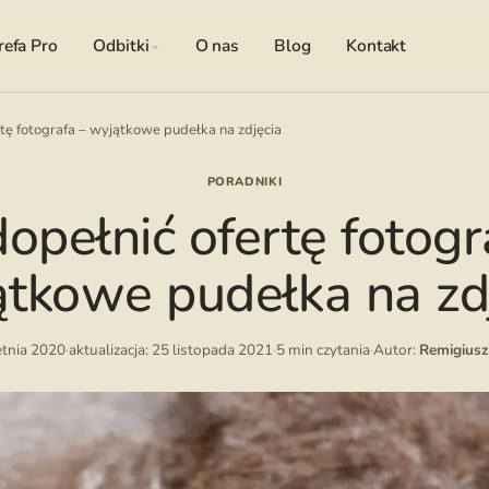
refa Pro
Odbitki
O nas
Blog
Kontakt
rtę fotografa – wyjątkowe pudełka na zdjęcia
PORADNIKI
dopełnić ofertę fotogr
tkowe pudełka na zd
etnia 2020
·
aktualizacja: 25 listopada 2021
·
5 min czytania
·
Autor:
Remigiusz