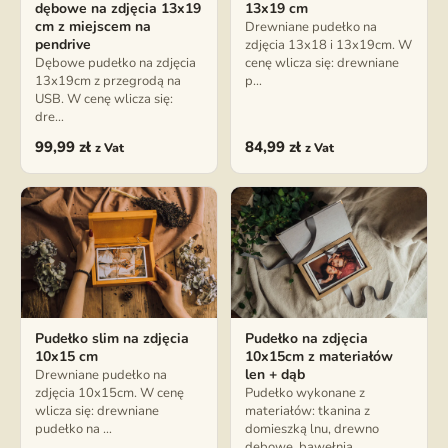
dębowe na zdjęcia 13x19
13x19 cm
cm z miejscem na
Drewniane pudełko na
pendrive
zdjęcia 13x18 i 13x19cm. W
Dębowe pudełko na zdjęcia
cenę wlicza się: drewniane
13x19cm z przegrodą na
p…
USB. W cenę wlicza się:
dre…
99,99
zł
84,99
zł
z Vat
z Vat
Pudełko slim na zdjęcia
Pudełko na zdjęcia
10x15 cm
10x15cm z materiałów
len + dąb
Drewniane pudełko na
zdjęcia 10x15cm. W cenę
Pudełko wykonane z
wlicza się: drewniane
materiałów: tkanina z
pudełko na …
domieszką lnu, drewno
dębowe, bawełnia…