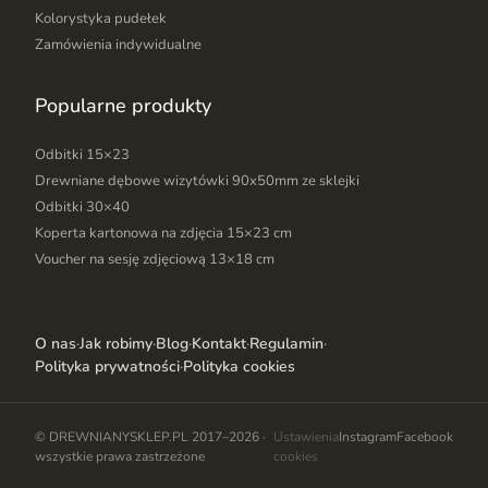
Kolorystyka pudełek
Zamówienia indywidualne
Popularne produkty
Odbitki 15×23
Drewniane dębowe wizytówki 90x50mm ze sklejki
Odbitki 30×40
Koperta kartonowa na zdjęcia 15×23 cm
Voucher na sesję zdjęciową 13×18 cm
O nas
·
Jak robimy
·
Blog
·
Kontakt
·
Regulamin
·
Polityka prywatności
·
Polityka cookies
© DREWNIANYSKLEP.PL 2017–2026 ·
Ustawienia
Instagram
Facebook
wszystkie prawa zastrzeżone
cookies