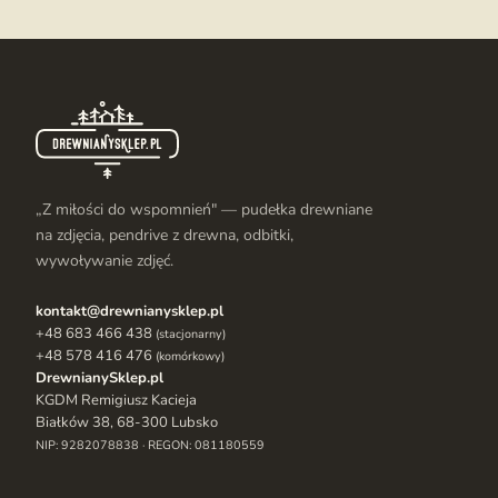
„Z miłości do wspomnień" — pudełka drewniane
na zdjęcia, pendrive z drewna, odbitki,
wywoływanie zdjęć.
kontakt@drewnianysklep.pl
+48 683 466 438
(stacjonarny)
+48 578 416 476
(komórkowy)
DrewnianySklep.pl
KGDM Remigiusz Kacieja
Białków 38, 68-300 Lubsko
NIP: 9282078838 · REGON: 081180559