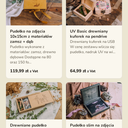
Pudełko na zdjęcia
UV Basic drewniany
10x15cm z materiałów
kuferek na pendrive
zamsz + dąb
Drewniany kuferek na USB
Pudełko wykonane z
W cenę zestawu wlicza się:
materiałów: zamsz, drewno
pudełko, nadruk UV na wi…
dębowe Dostępne na 80
oraz 150 fo…
119,99
zł
64,99
zł
z Vat
z Vat
Drewniane pudełko
Pudełko slim na zdjęcia