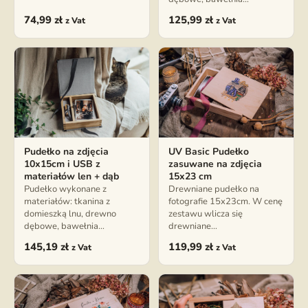
74,99
zł
125,99
zł
z Vat
z Vat
Pudełko na zdjęcia
UV Basic Pudełko
10x15cm i USB z
zasuwane na zdjęcia
materiałów len + dąb
15x23 cm
Pudełko wykonane z
Drewniane pudełko na
materiałów: tkanina z
fotografie 15x23cm. W cenę
domieszką lnu, drewno
zestawu wlicza się
dębowe, bawełnia…
drewniane…
145,19
zł
119,99
zł
z Vat
z Vat