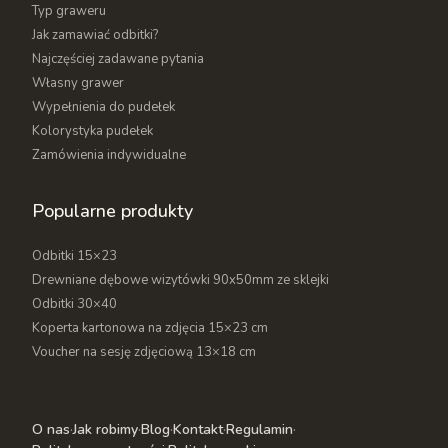
Typ graweru
Jak zamawiać odbitki?
Najczęściej zadawane pytania
Własny grawer
Wypełnienia do pudełek
Kolorystyka pudełek
Zamówienia indywidualne
Popularne produkty
Odbitki 15×23
Drewniane dębowe wizytówki 90x50mm ze sklejki
Odbitki 30×40
Koperta kartonowa na zdjęcia 15×23 cm
Voucher na sesję zdjęciową 13×18 cm
O nas
·
Jak robimy
·
Blog
·
Kontakt
·
Regulamin
·