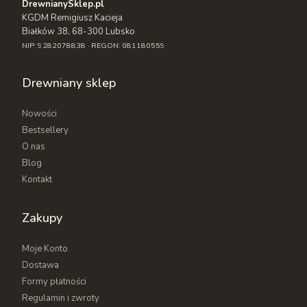
DrewnianySklep.pl
KGDM Remigiusz Kacieja
Białków 38, 68-300 Lubsko
NIP: 9282078838 · REGON: 081180559
Drewniany sklep
Nowości
Bestsellery
O nas
Blog
Kontakt
Zakupy
Moje Konto
Dostawa
Formy płatności
Regulamin i zwroty