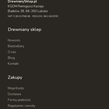
DrewnianySklep.pl
KGDM Remigiusz Kacieja
Białków 38, 68-300 Lubsko
NIP: 9282078838 · REGON: 081180559
Drewniany sklep
Nowości
Bestsellery
O nas
Blog
Kontakt
Zakupy
Moje Konto
Dostawa
Formy płatności
Regulamin i zwroty