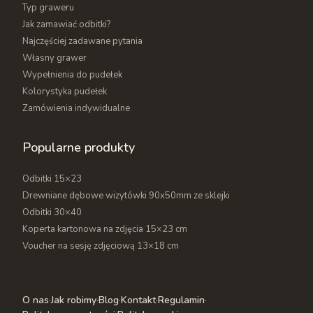
Typ graweru
Jak zamawiać odbitki?
Najczęściej zadawane pytania
Własny grawer
Wypełnienia do pudełek
Kolorystyka pudełek
Zamówienia indywidualne
Popularne produkty
Odbitki 15×23
Drewniane dębowe wizytówki 90x50mm ze sklejki
Odbitki 30×40
Koperta kartonowa na zdjęcia 15×23 cm
Voucher na sesję zdjęciową 13×18 cm
O nas
·
Jak robimy
·
Blog
·
Kontakt
·
Regulamin
·