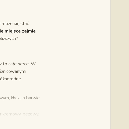
y może się stać
ie miejsce zajmie
liższych?
w to całe serce. W
różnicowanymi
różnorodne
ym, khaki, o barwie
lor kremowy, beżowy,