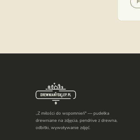
T
P
s
Pon
wybo
złot
Gra
Aby 
zdec
nas 
aby 
„Z miłości do wspomnień" — pudełka
drewniane na zdjęcia, pendrive z drewna,
odbitki, wywoływanie zdjęć.