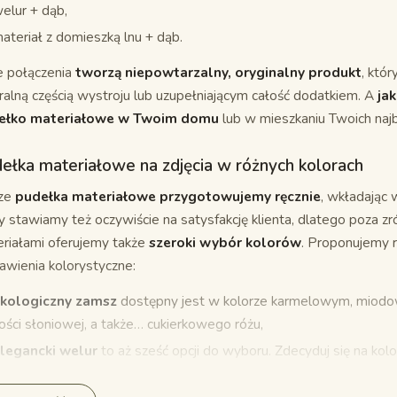
elur + dąb,
ateriał z domieszką lnu + dąb.
e połączenia
tworzą niepowtarzalny, oryginalny produkt
, któr
ralną częścią wystroju lub uzupełniającym całość dodatkiem. A
jak
ełko materiałowe w Twoim domu
lub w mieszkaniu Twoich najb
ełka materiałowe na zdjęcia w różnych kolorach
ze
pudełka materiałowe przygotowujemy ręcznie
, wkładając 
y stawiamy też oczywiście na satysfakcję klienta, dlatego poza z
riałami oferujemy także
szeroki wybór kolorów
. Proponujemy 
awienia kolorystyczne:
kologiczny zamsz
dostępny jest w kolorze karmelowym, miodow
ości słoniowej, a także… cukierkowego różu,
legancki welur
to aż sześć opcji do wyboru. Zdecyduj się na ko
iętowy, szary, liliowy lub różowy,