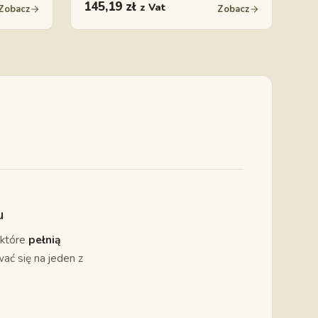
145,19
zł
z Vat
Zobacz
Zobacz
u
 które
pełnią
ać się na jeden z