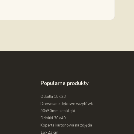
iu różowym, beżowym,
czy naturalny
. Do
zdjęcia. Te mogą być
kowe wrażenie
,
 proponowane przez
Drewnianego Sklepu,
Popularne produkty
Odbitki 15×23
Drewniane dębowe wizytówki
90x50mm ze sklejki
Odbitki 30×40
Koperta kartonowa na zdjęcia
15×23 cm