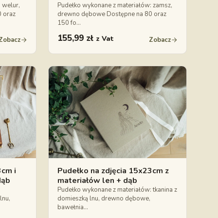
 welur,
Pudełko wykonane z materiałów: zamsz,
 oraz
drewno dębowe Dostępne na 80 oraz
150 fo…
155,99
zł
z Vat
Zobacz
Zobacz
3cm i
Pudełko na zdjęcia 15x23cm z
dąb
materiałów len + dąb
Pudełko wykonane z materiałów: tkanina z
lnu,
domieszką lnu, drewno dębowe,
bawełnia…