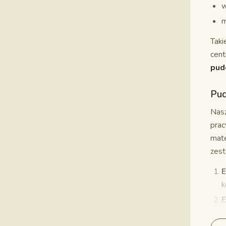
w
m
Taki
cent
pud
Pud
Nas
prac
mate
zest
E
k
E
m