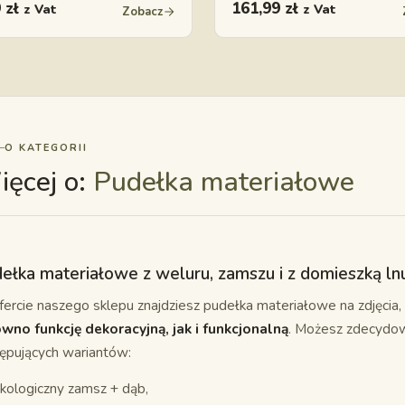
9
zł
161,99
zł
z Vat
z Vat
Zobacz
O KATEGORII
ęcej o:
Pudełka materiałowe
ełka materiałowe z weluru, zamszu i z domieszką ln
ercie naszego sklepu znajdziesz pudełka materiałowe na zdjęcia,
wno funkcję dekoracyjną, jak i funkcjonalną
. Możesz zdecydow
ępujących wariantów:
kologiczny zamsz + dąb,