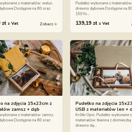
wykonane z materiałów: welur,
Pudełko wykonane z materiałów:
dębowe Dostępne na 80 oraz
drewno dębowe Dostępne na 80
150 fo…
9
zł
139,19
zł
z Vat
z Vat
Zobacz
o na zdjęcia 15x23cm z
Pudełko na zdjęcia 15x2
ałów zamsz + dąb
USB z materiałów len + 
wykonane z materiałów: zamsz,
Krótki Opis: Pudełko wykonane z
dębowe Dostępne na 80 oraz
materiałów: tkanina z domieszką 
drewno dę…