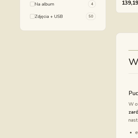
139,1
Na album
4
Zdjęcia + USB
50
Wi
Pud
W of
zaró
nast
e