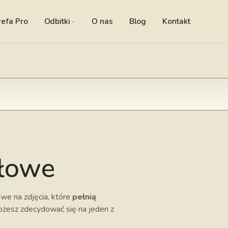
refa Pro
Odbitki
O nas
Blog
Kontakt
ałowe
we na zdjęcia, które
pełnią
ożesz zdecydować się na jeden z