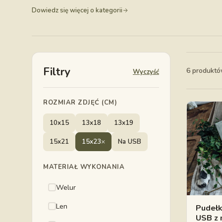
Dowiedz się więcej o kategorii
Filtry
6 produkt
Wyczyść
ROZMIAR ZDJĘĆ (CM)
10x15
13x18
13x19
15x21
15x23
×
Na USB
MATERIAŁ WYKONANIA
Welur
Len
Pudełk
USB z 