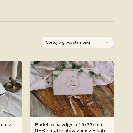
3cm z
Pudełko na zdjęcia 15x23cm i
USB z materiałów zamsz + dąb