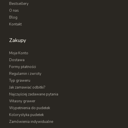
Bestsellery
konfiguratora
dostępnego na stronie Drewnianego
O nas
Sklepu, aby zaprojektować unikatowy napis lub
Blog
grafikę.
Kontakt
Zakupy
Moje Konto
Dostawa
Formy płatności
Regulamin i zwroty
Typ graweru
Jak zamawiać odbitki?
Najczęściej zadawane pytania
Własny grawer
Wypełnienia do pudełek
Kolorystyka pudełek
Zamówienia indywidualne