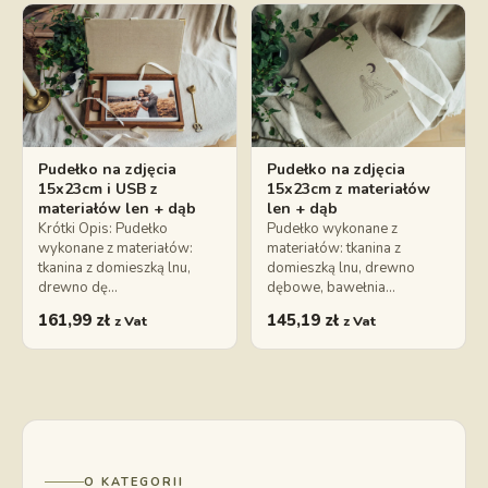
Pudełko na zdjęcia
Pudełko na zdjęcia
15x23cm i USB z
15x23cm z materiałów
materiałów len + dąb
len + dąb
Krótki Opis: Pudełko
Pudełko wykonane z
wykonane z materiałów:
materiałów: tkanina z
tkanina z domieszką lnu,
domieszką lnu, drewno
drewno dę…
dębowe, bawełnia…
161,99
zł
145,19
zł
z Vat
z Vat
O KATEGORII