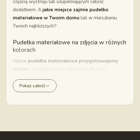
częścią wystroju lub uzupełniającym całość
dodatkiem. A
jakie miejsce zajmie pudełko
materiałowe w Twoim domu
lub w mieszkaniu
Twoich najbliższych?
Pudełka materiałowe na zdjęcia w różnych
kolorach
Nasze
pudełka materiałowe przygotowujemy
ręcznie
, wkładając w to całe serce. W pracy
stawiamy też oczywiście na satysfakcję klienta,
dlatego poza zróżnicowanymi materiałami oferujemy
Pokaż całość
także
szeroki wybór kolorów
. Proponujemy
różnorodne zestawienia kolorystyczne:
Ekologiczny zamsz
dostępny jest w kolorze
karmelowym, miodowym, khaki, o barwie kości
słoniowej, a także… cukierkowego różu,
Elegancki welur
to aż sześć opcji do wyboru.