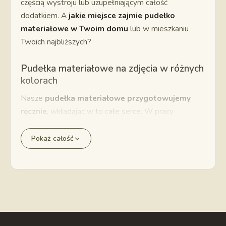
częścią wystroju lub uzupełniającym całość
dodatkiem. A
jakie miejsce zajmie pudełko
materiałowe w Twoim domu
lub w mieszkaniu
Twoich najbliższych?
Pudełka materiałowe na zdjęcia w różnych
kolorach
Nasze
pudełka materiałowe przygotowujemy
ręcznie
, wkładając w to całe serce. W pracy
stawiamy też oczywiście na satysfakcję klienta,
dlatego poza zróżnicowanymi materiałami oferujemy
Pokaż całość
także
szeroki wybór kolorów
. Proponujemy
różnorodne zestawienia kolorystyczne:
Ekologiczny zamsz
dostępny jest w kolorze
karmelowym, miodowym, khaki, o barwie kości
słoniowej, a także… cukierkowego różu,
Elegancki welur
to aż sześć opcji do wyboru.