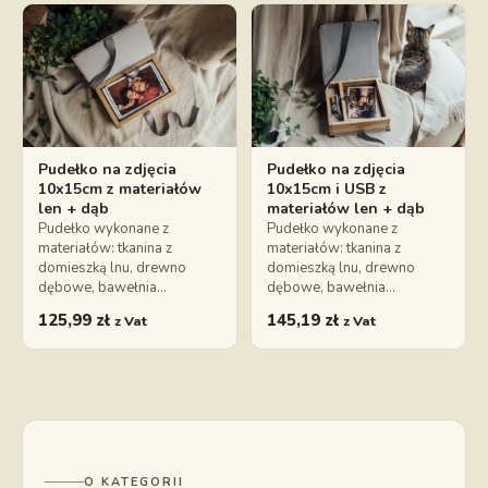
Pudełko na zdjęcia
Pudełko na zdjęcia
10x15cm z materiałów
10x15cm i USB z
len + dąb
materiałów len + dąb
Pudełko wykonane z
Pudełko wykonane z
materiałów: tkanina z
materiałów: tkanina z
domieszką lnu, drewno
domieszką lnu, drewno
dębowe, bawełnia…
dębowe, bawełnia…
125,99
zł
145,19
zł
z Vat
z Vat
O KATEGORII