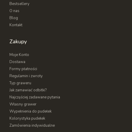
Bestsellery
konfiguratora
dostępnego na stronie Drewnianego
O nas
Sklepu, aby zaprojektować unikatowy napis lub
Blog
grafikę.
Kontakt
Zakupy
Moje Konto
Dostawa
Formy płatności
Regulamin i zwroty
Typ graweru
Jak zamawiać odbitki?
Najczęściej zadawane pytania
Własny grawer
Wypełnienia do pudełek
Kolorystyka pudełek
Zamówienia indywidualne