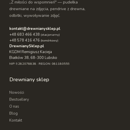
„Z miłości do wspomnień" — pudełka
i czarnym.
drewniane na zdjęcia, pendrive z drewna,
odbitki, wywoływanie zdjęć.
Ponadto
możesz zdecydować, czy dąb ma mieć
kolor rustykalny, czy naturalny
. Do wyboru jest
kontakt@drewnianysklep.pl
także barwa okucia na rogach pudełka
+48 683 466 438
(stacjonarny)
materiałowego na zdjęcia. Te mogą być złote,
+48 578 416 476
(komórkowy)
srebrne, czarne lub złote rustykalne.
DrewnianySklep.pl
KGDM Remigiusz Kacieja
Białków 38, 68-300 Lubsko
Grawerowane pudełka materiałowe
NIP: 9282078838 · REGON: 081180559
Aby w pełni spersonalizować pudełko i
tym samym
Drewniany sklep
stworzyć wyjątkowe wrażenie
, zdecyduj się na
grawerowane pudełka materiałowe. Możesz wybrać
Nowości
proponowane przez nas wzory albo
skorzystać z
Bestsellery
konfiguratora
dostępnego na stronie Drewnianego
O nas
Sklepu, aby zaprojektować unikatowy napis lub
Blog
grafikę.
Kontakt