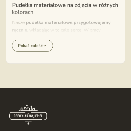
Pudełka materiałowe na zdjęcia w różnych
kolorach
Nasze
pudełka materiałowe przygotowujemy
ręcznie
, wkładając w to całe serce. W pracy
stawiamy też oczywiście na satysfakcję klienta,
dlatego poza zróżnicowanymi materiałami oferujemy
Pokaż całość
także
szeroki wybór kolorów
. Proponujemy
różnorodne zestawienia kolorystyczne:
Ekologiczny zamsz
dostępny jest w kolorze
karmelowym, miodowym, khaki, o barwie kości
słoniowej, a także… cukierkowego różu,
Elegancki welur
to aż sześć opcji do wyboru.
Zdecyduj się na kolor kremowy, beżowy, miętowy,
szary, liliowy lub różowy,
Tkanina z dodatkiem naturalnego lnu
jest
dostępna w odcieniu różowym, beżowym, szarym