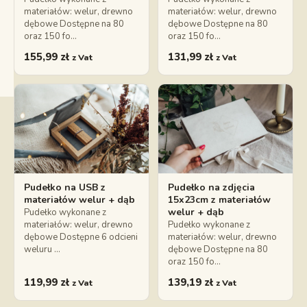
materiałów: welur, drewno
materiałów: welur, drewno
dębowe Dostępne na 80
dębowe Dostępne na 80
oraz 150 fo…
oraz 150 fo…
155,99
zł
131,99
zł
z Vat
z Vat
Pudełko na USB z
Pudełko na zdjęcia
materiałów welur + dąb
15x23cm z materiałów
welur + dąb
Pudełko wykonane z
materiałów: welur, drewno
Pudełko wykonane z
dębowe Dostępne 6 odcieni
materiałów: welur, drewno
weluru …
dębowe Dostępne na 80
oraz 150 fo…
119,99
zł
139,19
zł
z Vat
z Vat