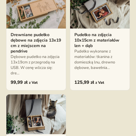
Drewniane pudełko
Pudełko na zdjęcia
dębowe na zdjęcia 13x19
10x15cm z materiałów
cm z miejscem na
len + dąb
pendrive
Pudełko wykonane z
Dębowe pudełko na zdjęcia
materiałów: tkanina z
13x19cm z przegrodą na
domieszką lnu, drewno
USB. W cenę wlicza się:
dębowe, bawełnia…
dre…
99,99
zł
125,99
zł
z Vat
z Vat