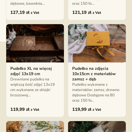
dębowe, bawełnia…
oraz 150 fo…
127,19
zł
121,19
zł
z Vat
z Vat
Pudełko XL na więcej
Pudełko na zdjęcia
zdjęć 13x19 cm
10x15cm z materiałów
zamsz + dąb
Drewniane pudełko na
większą ilość zdjęć 13x19
Pudełko wykonane z
cm wykonane ze sklejki
materiałów: zamsz, drewno
brzozowej…
dębowe Dostępne na 80
oraz 150 fo…
119,99
zł
119,99
zł
z Vat
z Vat