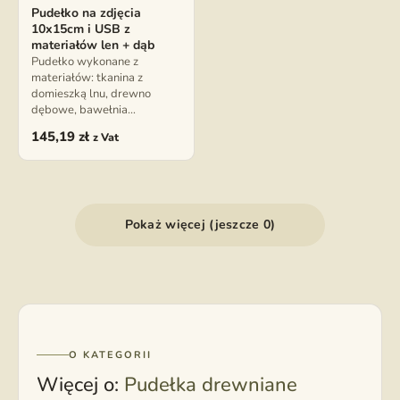
Pudełko na zdjęcia
10x15cm i USB z
materiałów len + dąb
Pudełko wykonane z
materiałów: tkanina z
domieszką lnu, drewno
dębowe, bawełnia…
145,19
zł
z Vat
Pokaż więcej (jeszcze 0)
O KATEGORII
Więcej o:
Pudełka drewniane