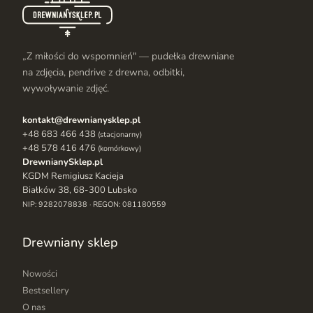
kolorystycznych, dlatego warto zapoznać się z
opisami różnych pudełek przed podjęciem decyzji.
Pudełko drewniane z grawerem pomieści nie tylko
„Z miłości do wspomnień" — pudełka drewniane
setki odbitek – dostępne są również modele, w
na zdjęcia, pendrive z drewna, odbitki,
których bezpiecznie przechowasz
pendrive z
wywoływanie zdjęć.
cyfrowymi zdjęciami
. Ciekawą opcją są
pudełka
drewniane na album
– dla miłośników tradycyjnych
kontakt@drewnianysklep.pl
+48 683 466 438
rozwiązań.
(stacjonarny)
+48 578 416 476
(komórkowy)
Wybierz kolor malowania pudełka z drewna!
DrewnianySklep.pl
Zamówione przez Ciebie pudełko drewniane nie
KGDM Remigiusz Kacieja
Białków 38, 68-300 Lubsko
musi wyglądać tak, jak na zdjęciu poglądowym –
NIP: 9282078838 · REGON: 081180559
zachęcamy do zapoznania się z
różnymi wariantami
kolorów
, które uzyskujemy za pomocą specjalnych
Drewniany sklep
bejc. Barwy drewna nawiązują do różnych
gatunków drzew lub do popularnych stylów. Na
Nowości
przykład
pudełko vintage
będzie wyjątkowo
Bestsellery
niepowtarzalne dzięki efektowi zniszczenia. Z
O nas