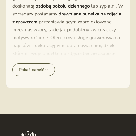
doskonałą
ozdobą pokoju dziennego
lub sypialni. W
sprzedaży posiadamy
drewniane pudełka na zdjęcia
z grawerem
przedstawiającym zaprojektowane
przez nas wzory, takie jak podobizny zwierząt czy
motywy roślinne. Oferujemy usługę grawerowania
napisów z dekoracyjnymi obramowaniami, dzięki
którym Twoje pudełko na zdjęcia będzie osobiste i
unikalne. Korzystając z
konfiguratora
, możesz wgrać
własny wzór do wygrawerowania – na przykład
Pokaż całość
logo firmy lub osobisty symbol.
Pudełka drewniane w różnych rozmiarach
Na zdjęcia ze ślubu lub wycieczek polecamy proste
drewniane pudełko o mniejszych lub większych
wymiarach – możesz skorzystać u nas z
usługi
wywoływania zdjęć
, dzięki czemu otrzymasz odbitki
o rozmiarach idealnych dla wybranego rodzaju
pudełka. Niektóre produkty posiadają więcej opcji