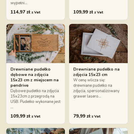
wypełni…
114,97
zł
109,99
zł
z Vat
z Vat
Drewniane pudełko
Drewniane pudełko na
dębowe na zdjęcia
zdjęcia 15x23 cm
15x23 cm z miejscem na
W cenę wlicza się:
pendrive
drewniane pudełko na
Dębowe pudełko na zdjęcia
zdjęcia, spersonalizowany
15x23cm z przegrodą na
grawer lasero…
USB. Pudełko wykonane jest
…
109,99
zł
79,99
zł
z Vat
z Vat