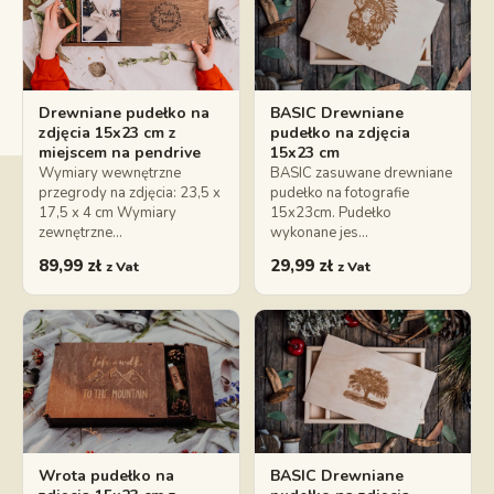
Drewniane pudełko na
BASIC Drewniane
zdjęcia 15x23 cm z
pudełko na zdjęcia
miejscem na pendrive
15x23 cm
Wymiary wewnętrzne
BASIC zasuwane drewniane
przegrody na zdjęcia: 23,5 x
pudełko na fotografie
17,5 x 4 cm Wymiary
15x23cm. Pudełko
zewnętrzne…
wykonane jes…
89,99
zł
29,99
zł
z Vat
z Vat
Wrota pudełko na
BASIC Drewniane