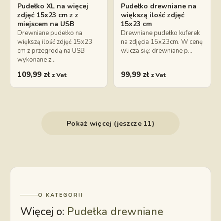
Pudełko XL na więcej
Pudełko drewniane na
zdjęć 15x23 cm z z
większą ilość zdjęć
miejscem na USB
15x23 cm
Drewniane pudełko na
Drewniane pudełko kuferek
większą ilość zdjęć 15x23
na zdjęcia 15x23cm. W cenę
cm z przegrodą na USB
wlicza się: drewniane p…
wykonane z…
109,99
zł
99,99
zł
z Vat
z Vat
Pokaż więcej (jeszcze 11)
O KATEGORII
Więcej o:
Pudełka drewniane