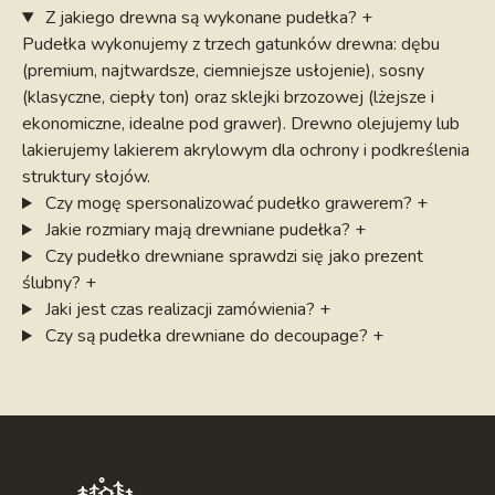
pudełka. Niektóre produkty posiadają więcej opcji
Z jakiego drewna są wykonane pudełka?
+
kolorystycznych, dlatego warto zapoznać się z
Pudełka wykonujemy z trzech gatunków drewna: dębu
(premium, najtwardsze, ciemniejsze usłojenie), sosny
opisami różnych pudełek przed podjęciem decyzji.
(klasyczne, ciepły ton) oraz sklejki brzozowej (lżejsze i
Pudełko drewniane z grawerem pomieści nie tylko
ekonomiczne, idealne pod grawer). Drewno olejujemy lub
setki odbitek – dostępne są również modele, w
lakierujemy lakierem akrylowym dla ochrony i podkreślenia
których bezpiecznie przechowasz
pendrive z
struktury słojów.
cyfrowymi zdjęciami
. Ciekawą opcją są
pudełka
Czy mogę spersonalizować pudełko grawerem?
+
drewniane na album
– dla miłośników tradycyjnych
Jakie rozmiary mają drewniane pudełka?
+
rozwiązań.
Czy pudełko drewniane sprawdzi się jako prezent
Wybierz kolor malowania pudełka z drewna!
ślubny?
+
Zamówione przez Ciebie pudełko drewniane nie musi
Jaki jest czas realizacji zamówienia?
+
wyglądać tak, jak na zdjęciu poglądowym –
Czy są pudełka drewniane do decoupage?
+
zachęcamy do zapoznania się z
różnymi wariantami
kolorów
, które uzyskujemy za pomocą specjalnych
bejc. Barwy drewna nawiązują do różnych gatunków
drzew lub do popularnych stylów. Na
przykład
pudełko vintage
będzie wyjątkowo