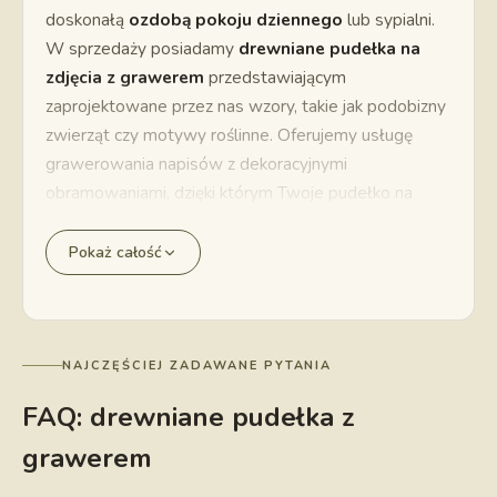
doskonałą
ozdobą pokoju dziennego
lub sypialni.
W sprzedaży posiadamy
drewniane pudełka na
zdjęcia z grawerem
przedstawiającym
zaprojektowane przez nas wzory, takie jak podobizny
zwierząt czy motywy roślinne. Oferujemy usługę
grawerowania napisów z dekoracyjnymi
obramowaniami, dzięki którym Twoje pudełko na
zdjęcia będzie osobiste i unikalne. Korzystając
z
konfiguratora
, możesz wgrać własny wzór do
Pokaż całość
wygrawerowania – na przykład logo firmy lub
osobisty symbol.
Pudełka drewniane w różnych rozmiarach
Na zdjęcia ze ślubu lub wycieczek polecamy proste
NAJCZĘŚCIEJ ZADAWANE PYTANIA
drewniane pudełko o mniejszych lub większych
FAQ: drewniane pudełka z
wymiarach – możesz skorzystać u nas z
usługi
grawerem
wywoływania zdjęć
, dzięki czemu otrzymasz odbitki
o rozmiarach idealnych dla wybranego rodzaju