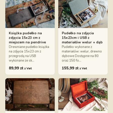
Książka pudełko na
Pudełko na zdjęcia
zdjęcia 15x23 cm z
15x23cm i USB z
miejscem na pendrive
materiałów welur + dąb
Drewniane pudełko książka
Pudełko wykonane z
na zdjęcia 15x23 cm z
materiałów: welur, drewno
przegrodą na USB
dębowe Dostępne na 80
wykonane ze sk…
oraz 150 fo…
89,99
zł
155,99
zł
z Vat
z Vat