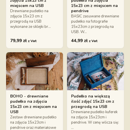
zdjęcia 15x23 cm z
pudełko na zdjęcia
miejscem na USB
15x23 cm z miejscem na
pendrive
Drewniane pudełko na
zdjęcia 15x23 cm z
BASIC zasuwane drewniane
przegrodą na USB
pudełko na fotografie
wykonane ze sklejki br…
15x23cm z przegrodą na
USB. W…
79,99
zł
44,99
zł
z Vat
z Vat
BOHO - drewniane
Pudełko na większą
pudełko na zdjęcia
ilość zdjęć 15x23 cm z
15x23 cm z miejscem na
przegrodą na USB
USB
Drewniane pudełko kuferek
Zestaw drewniane pudełko
na zdjęcia 15x23cm i
na zdjęcia 15x23cm i
pendrive. W cenę wlicza się:
pendrive oraz materiałowe
…