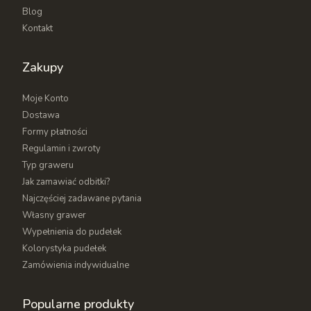
Blog
kompletowaniu zamówienia, które najlepiej
Kontakt
odzwierciedli charakter przyszłego właściciela.
Nie znalazłeś idealnego rozmiaru? Wykonamy dla
Zakupy
Ciebie
pudełko drewniane na wymiar
według
własnego projektu, także w większych ilościach
Moje Konto
hurtowo i dla firm.
Dostawa
Formy płatności
Regulamin i zwroty
Typ graweru
Jak zamawiać odbitki?
Najczęściej zadawane pytania
Własny grawer
Wypełnienia do pudełek
Kolorystyka pudełek
Zamówienia indywidualne
Popularne produkty