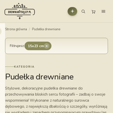
Strona główna
/
Pudełka drewniane
×
Filtrujesz:
15x23 cm
KATEGORIA
Pudełka drewniane
Stylowe, dekoracyjne pudełka drewniane do
przechowywania bliskich sercu fotografii – zadbaj o swoje
wspomnienia! Wykonane z naturalnego surowca
dębowego, z największą dbałością o szczegóły, wyróżniają
się wyglądem i zapachem przypominającym prawdziwy las.