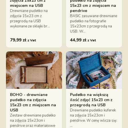
zdjęcia 15x23 cm z
pudełko na zdjęcia
miejscem na USB
15x23 cm z miejscem na
pendrive
Drewniane pudełko na
zdjęcia 15x23 cm z
BASIC zasuwane drewniane
przegrodą na USB
pudełko na fotografie
wykonane ze sklejki br…
15x23cm z przegrodą na
USB. W…
79,99
zł
44,99
zł
z Vat
z Vat
BOHO - drewniane
Pudełko na większą
pudełko na zdjęcia
ilość zdjęć 15x23 cm z
15x23 cm z miejscem na
przegrodą na USB
USB
Drewniane pudełko kuferek
Zestaw drewniane pudełko
na zdjęcia 15x23cm i
na zdjęcia 15x23cm i
pendrive. W cenę wlicza się:
pendrive oraz materiałowe
…