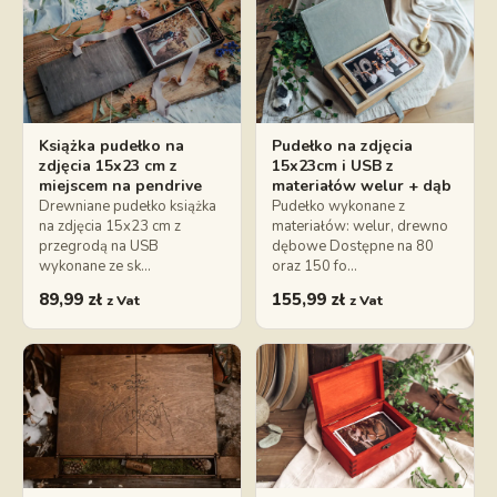
Książka pudełko na
Pudełko na zdjęcia
zdjęcia 15x23 cm z
15x23cm i USB z
miejscem na pendrive
materiałów welur + dąb
Drewniane pudełko książka
Pudełko wykonane z
na zdjęcia 15x23 cm z
materiałów: welur, drewno
przegrodą na USB
dębowe Dostępne na 80
wykonane ze sk…
oraz 150 fo…
89,99
zł
155,99
zł
z Vat
z Vat