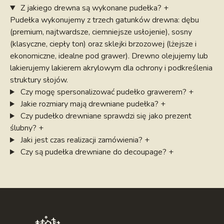
pudełka. Niektóre produkty posiadają więcej opcji
Z jakiego drewna są wykonane pudełka?
+
kolorystycznych, dlatego warto zapoznać się z
Pudełka wykonujemy z trzech gatunków drewna: dębu
(premium, najtwardsze, ciemniejsze usłojenie), sosny
opisami różnych pudełek przed podjęciem decyzji.
(klasyczne, ciepły ton) oraz sklejki brzozowej (lżejsze i
Pudełko drewniane z grawerem pomieści nie tylko
ekonomiczne, idealne pod grawer). Drewno olejujemy lub
setki odbitek – dostępne są również modele, w
lakierujemy lakierem akrylowym dla ochrony i podkreślenia
których bezpiecznie przechowasz
pendrive z
struktury słojów.
cyfrowymi zdjęciami
. Ciekawą opcją są
pudełka
Czy mogę spersonalizować pudełko grawerem?
+
drewniane na album
– dla miłośników tradycyjnych
Jakie rozmiary mają drewniane pudełka?
+
rozwiązań.
Czy pudełko drewniane sprawdzi się jako prezent
Wybierz kolor malowania pudełka z drewna!
ślubny?
+
Zamówione przez Ciebie pudełko drewniane nie musi
Jaki jest czas realizacji zamówienia?
+
wyglądać tak, jak na zdjęciu poglądowym –
Czy są pudełka drewniane do decoupage?
+
zachęcamy do zapoznania się z
różnymi wariantami
kolorów
, które uzyskujemy za pomocą specjalnych
bejc. Barwy drewna nawiązują do różnych gatunków
drzew lub do popularnych stylów. Na
przykład
pudełko vintage
będzie wyjątkowo