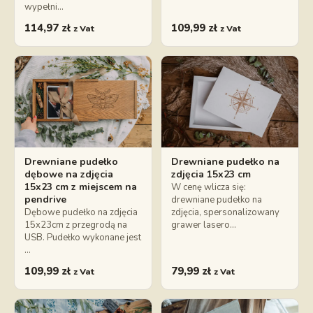
wypełni…
114,97
zł
109,99
zł
z Vat
z Vat
Drewniane pudełko
Drewniane pudełko na
dębowe na zdjęcia
zdjęcia 15x23 cm
15x23 cm z miejscem na
W cenę wlicza się:
pendrive
drewniane pudełko na
Dębowe pudełko na zdjęcia
zdjęcia, spersonalizowany
15x23cm z przegrodą na
grawer lasero…
USB. Pudełko wykonane jest
…
109,99
zł
79,99
zł
z Vat
z Vat