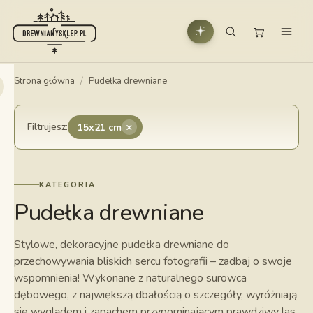
Strona główna
/
Pudełka drewniane
×
Filtrujesz:
15x21 cm
KATEGORIA
Pudełka drewniane
Stylowe, dekoracyjne pudełka drewniane do
przechowywania bliskich sercu fotografii – zadbaj o swoje
wspomnienia! Wykonane z naturalnego surowca
dębowego, z największą dbałością o szczegóły, wyróżniają
się wyglądem i zapachem przypominającym prawdziwy las.