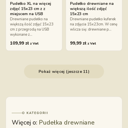
Pudełko XL na więcej
Pudełko drewniane na
zdjęć 15x23 cm z z
większą ilość zdjęć
miejscem na USB
15x23 cm
Drewniane pudełko na
Drewniane pudełko kuferek
większą ilość zdjęć 15x23
na zdjęcia 15x23cm. W cenę
cm z przegrodą na USB
wlicza się: drewniane p…
wykonane z…
109,99
zł
99,99
zł
z Vat
z Vat
Pokaż więcej (jeszcze 11)
O KATEGORII
Więcej o:
Pudełka drewniane