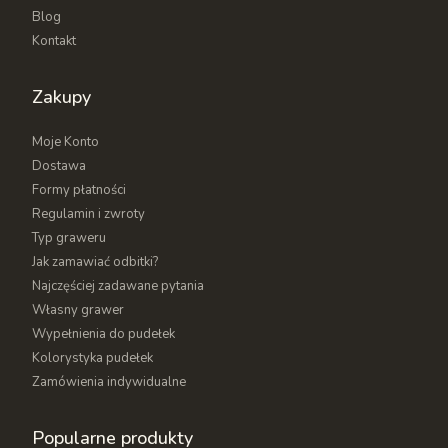
Blog
kompletowaniu zamówienia, które najlepiej
Kontakt
odzwierciedli charakter przyszłego właściciela.
Nie znalazłeś idealnego rozmiaru? Wykonamy dla
Zakupy
Ciebie
pudełko drewniane na wymiar
według
własnego projektu, także w większych ilościach
Moje Konto
hurtowo i dla firm.
Dostawa
Formy płatności
Regulamin i zwroty
Typ graweru
Jak zamawiać odbitki?
Najczęściej zadawane pytania
Własny grawer
Wypełnienia do pudełek
Kolorystyka pudełek
Zamówienia indywidualne
Popularne produkty