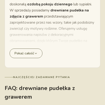
doskonałą
ozdobą pokoju dziennego
lub sypialni.
W sprzedaży posiadamy
drewniane pudełka na
zdjęcia z grawerem
przedstawiającym
zaprojektowane przez nas wzory, takie jak podobizny
zwierząt czy motywy roślinne. Oferujemy usługę
grawerowania napisów z dekoracyjnymi
obramowaniami, dzięki którym Twoje pudełko na
zdjęcia będzie osobiste i unikalne. Korzystając
z
konfiguratora
, możesz wgrać własny wzór do
Pokaż całość
wygrawerowania – na przykład logo firmy lub
osobisty symbol.
Pudełka drewniane w różnych rozmiarach
Na zdjęcia ze ślubu lub wycieczek polecamy proste
NAJCZĘŚCIEJ ZADAWANE PYTANIA
drewniane pudełko o mniejszych lub większych
FAQ: drewniane pudełka z
wymiarach – możesz skorzystać u nas z
usługi
grawerem
wywoływania zdjęć
, dzięki czemu otrzymasz odbitki
o rozmiarach idealnych dla wybranego rodzaju