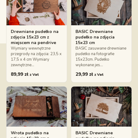
Drewniane pudełko na
BASIC Drewniane
zdjęcia 15x23 cm z
pudełko na zdjęcia
miejscem na pendrive
15x23 cm
Wymiary wewnętrzne
BASIC zasuwane drewniane
przegrody na zdjęcia: 23,5 x
pudełko na fotografie
17,5 x 4 cm Wymiary
15x23cm. Pudełko
zewnętrzne…
wykonane jes…
89,99
zł
29,99
zł
z Vat
z Vat
Wrota pudełko na
BASIC Drewniane