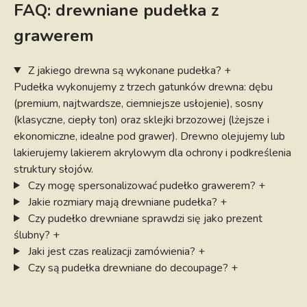
FAQ: drewniane pudełka z
wymiarach – możesz skorzystać u nas z
usługi
grawerem
wywoływania zdjęć
, dzięki czemu otrzymasz odbitki
o rozmiarach idealnych dla wybranego rodzaju
pudełka. Niektóre produkty posiadają więcej opcji
Z jakiego drewna są wykonane pudełka?
+
kolorystycznych, dlatego warto zapoznać się z
Pudełka wykonujemy z trzech gatunków drewna: dębu
(premium, najtwardsze, ciemniejsze usłojenie), sosny
opisami różnych pudełek przed podjęciem decyzji.
(klasyczne, ciepły ton) oraz sklejki brzozowej (lżejsze i
Pudełko drewniane z grawerem pomieści nie tylko
ekonomiczne, idealne pod grawer). Drewno olejujemy lub
setki odbitek – dostępne są również modele, w
lakierujemy lakierem akrylowym dla ochrony i podkreślenia
których bezpiecznie przechowasz
pendrive z
struktury słojów.
cyfrowymi zdjęciami
. Ciekawą opcją są
pudełka
Czy mogę spersonalizować pudełko grawerem?
+
drewniane na album
– dla miłośników tradycyjnych
Jakie rozmiary mają drewniane pudełka?
+
rozwiązań.
Czy pudełko drewniane sprawdzi się jako prezent
Wybierz kolor malowania pudełka z drewna!
ślubny?
+
Zamówione przez Ciebie pudełko drewniane nie musi
Jaki jest czas realizacji zamówienia?
+
wyglądać tak, jak na zdjęciu poglądowym –
Czy są pudełka drewniane do decoupage?
+
zachęcamy do zapoznania się z
różnymi wariantami
kolorów
, które uzyskujemy za pomocą specjalnych