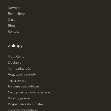
i ucieszy oko każdego, kto uwielbia
rustykalny
Nowości
styl
nawiązujący do natury. Przemyślany
Bestsellery
grawerowany napis może wzbudzić wzruszenie u
O nas
osoby obdarowywanej – warto spędzić kilka chwil na
Blog
kompletowaniu zamówienia, które najlepiej
Kontakt
odzwierciedli charakter przyszłego właściciela.
Nie znalazłeś idealnego rozmiaru? Wykonamy dla
Zakupy
Ciebie
pudełko drewniane na wymiar
według
własnego projektu, także w większych ilościach
Moje Konto
hurtowo i dla firm.
Dostawa
Formy płatności
Regulamin i zwroty
Typ graweru
Jak zamawiać odbitki?
Najczęściej zadawane pytania
Własny grawer
Wypełnienia do pudełek
Kolorystyka pudełek