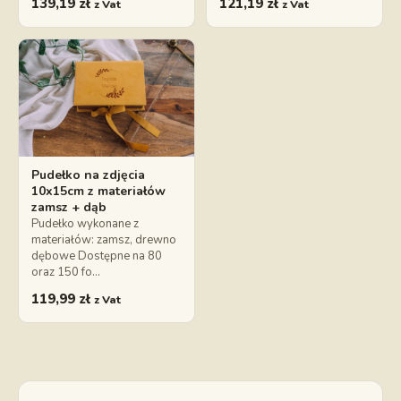
139,19
zł
121,19
zł
z Vat
z Vat
Pudełko na zdjęcia
10x15cm z materiałów
zamsz + dąb
Pudełko wykonane z
materiałów: zamsz, drewno
dębowe Dostępne na 80
oraz 150 fo…
119,99
zł
z Vat