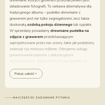
drewniane, których głównym przeznaczeniem jest
składowanie fotografii. To ciekawa alternatywa dla
tradycyjnego albumu – pudełko drewniane z
grawerem jest nie tylko segregatorem, lecz także
doskonałą
ozdobą pokoju dziennego
lub sypialni.
W sprzedaży posiadamy
drewniane pudełka na
zdjęcia z grawerem
przedstawiającym
zaprojektowane przez nas wzory, takie jak podobizny
zwierząt czy motywy roślinne. Oferujemy usługę
grawerowania napisów z dekoracyjnymi
obramowaniami, dzięki którym Twoje pudełko na
zdjęcia będzie osobiste i unikalne. Korzystając
z
konfiguratora
, możesz wgrać własny wzór do
Pokaż całość
wygrawerowania – na przykład logo firmy lub
osobisty symbol.
Pudełka drewniane w różnych rozmiarach
Na zdjęcia ze ślubu lub wycieczek polecamy proste
NAJCZĘŚCIEJ ZADAWANE PYTANIA
drewniane pudełko o mniejszych lub większych