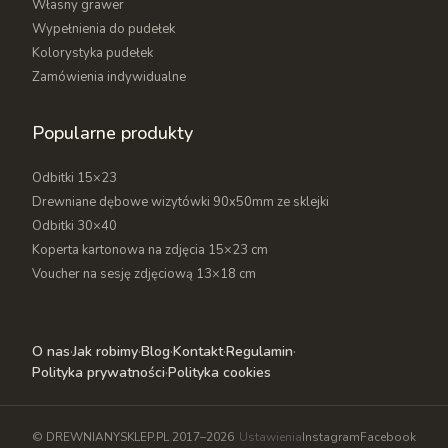
Własny grawer
Wypełnienia do pudełek
Kolorystyka pudełek
Zamówienia indywidualne
Popularne produkty
Odbitki 15×23
Drewniane dębowe wizytówki 90x50mm ze sklejki
Odbitki 30×40
Koperta kartonowa na zdjęcia 15×23 cm
Voucher na sesję zdjęciową 13×18 cm
O nas
·
Jak robimy
·
Blog
·
Kontakt
·
Regulamin
·
Polityka prywatności
·
Polityka cookies
© DREWNIANYSKLEP.PL 2017–2026
Ustawienia
Instagram
Facebook