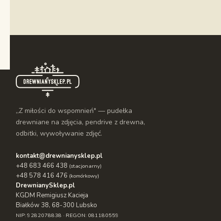
„Z miłości do wspomnień" — pudełka
drewniane na zdjęcia, pendrive z drewna,
odbitki, wywoływanie zdjęć.
kontakt@drewnianysklep.pl
+48 683 466 438
(stacjonarny)
+48 578 416 476
(komórkowy)
DrewnianySklep.pl
KGDM Remigiusz Kacieja
Białków 38, 68-300 Lubsko
NIP: 9282078838 · REGON: 081180559