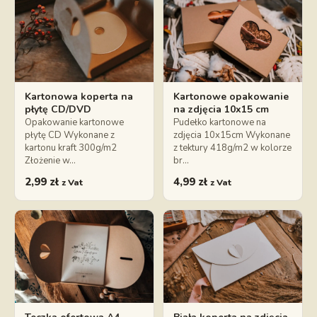
Kartonowa koperta na
Kartonowe opakowanie
płytę CD/DVD
na zdjęcia 10x15 cm
Opakowanie kartonowe
Pudełko kartonowe na
płytę CD Wykonane z
zdjęcia 10x15cm Wykonane
kartonu kraft 300g/m2
z tektury 418g/m2 w kolorze
Złożenie w…
br…
2,99
zł
4,99
zł
z Vat
z Vat