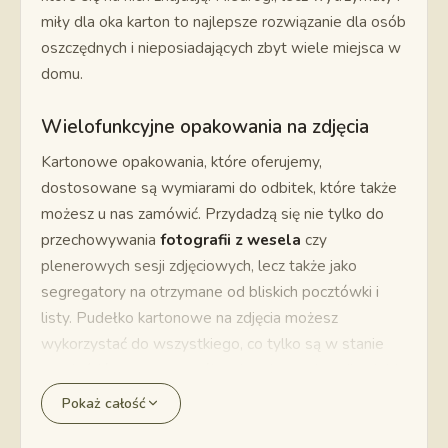
miły dla oka karton to najlepsze rozwiązanie dla osób
oszczędnych i nieposiadających zbyt wiele miejsca w
domu.
Wielofunkcyjne opakowania na zdjęcia
Kartonowe opakowania, które oferujemy,
dostosowane są wymiarami do odbitek, które także
możesz u nas zamówić. Przydadzą się nie tylko do
przechowywania
fotografii z wesela
czy
plenerowych sesji zdjęciowych, lecz także jako
segregatory na otrzymane od bliskich pocztówki i
listy. Pudełko kartonowe na zdjęcia możesz
wykorzystać do wszystkiego, co tylko są w stanie
pomieścić – w ten sposób ochronisz ważne dla siebie
pamiątki. Oferujemy także
pudełka na płyty CD lub
Pokaż całość
DVD
, w których przechowasz niewywołane zdjęcia
lub inną zawartość – na przykład składankę piosenek