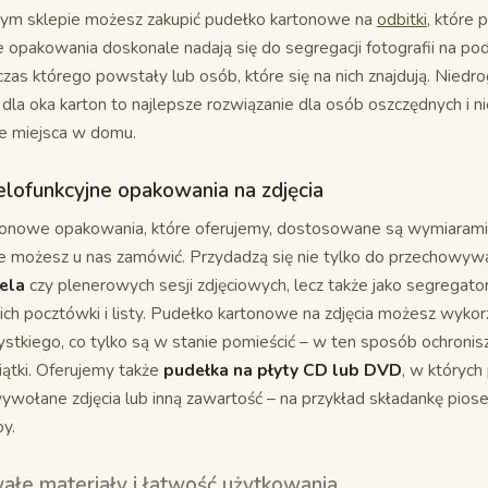
ym sklepie możesz zakupić pudełko kartonowe na
odbitki
, które 
e opakowania doskonale nadają się do segregacji fotografii na p
zas którego powstały lub osób, które się na nich znajdują. Niedrog
 dla oka karton to najlepsze rozwiązanie dla osób oszczędnych i n
e miejsca w domu.
lofunkcyjne opakowania na zdjęcia
onowe opakowania, które oferujemy, dostosowane są wymiarami 
e możesz u nas zamówić. Przydadzą się nie tylko do przechowyw
ela
czy plenerowych sesji zdjęciowych, lecz także jako segregat
kich pocztówki i listy. Pudełko kartonowe na zdjęcia możesz wyko
stkiego, co tylko są w stanie pomieścić – w ten sposób ochronis
ątki. Oferujemy także
pudełka na płyty CD lub DVD
, w któryc
ywołane zdjęcia lub inną zawartość – na przykład składankę pios
y.
ałe materiały i łatwość użytkowania