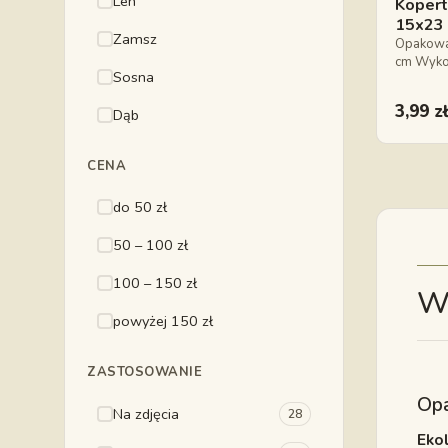
Len
Kopert
15x23
Zamsz
Opakowan
cm Wykon
Sosna
3,99
z
Dąb
CENA
do 50 zł
50 – 100 zł
100 – 150 zł
Wi
powyżej 150 zł
ZASTOSOWANIE
Opa
Na zdjęcia
28
Eko