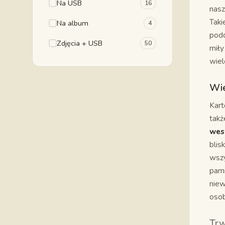
Na USB
16
nasz
Taki
Na album
4
podc
Zdjęcia + USB
50
miły
wiel
Wie
Kart
takż
wes
blis
wszy
pami
niew
osob
Trw