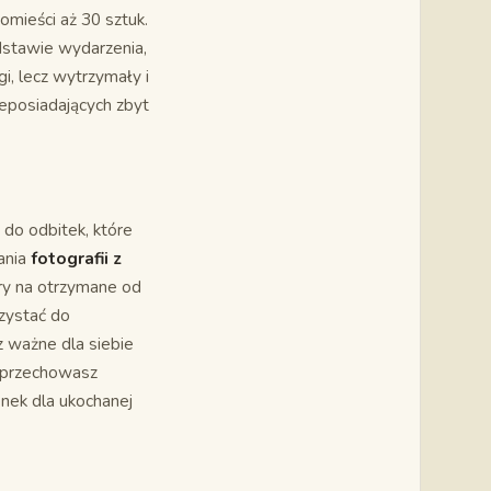
pomieści aż 30 sztuk.
odstawie wydarzenia,
i, lecz wytrzymały i
ieposiadających zbyt
do odbitek, które
ania
fotografii z
ory na otrzymane od
rzystać do
z ważne dla siebie
h przechowasz
enek dla ukochanej