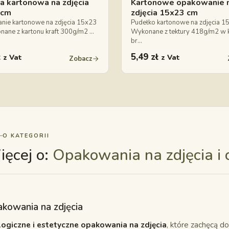
a kartonowa na zdjęcia
Kartonowe opakowanie 
 cm
zdjęcia 15x23 cm
ie kartonowe na zdjęcia 15x23
Pudełko kartonowe na zdjęcia 
ane z kartonu kraft 300g/m2 …
Wykonane z tektury 418g/m2 w 
br…
ł
5,49
zł
z Vat
z Vat
Zobacz
O KATEGORII
ęcej o:
Opakowania na zdjęcia i o
kowania na zdjęcia
logiczne i estetyczne opakowania na zdjęcia
, które zachęcą do