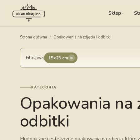
Sklep
St
Strona główna
/
Opakowania na zdjęcia i odbitki
×
Filtrujesz:
15x23 cm
KATEGORIA
Opakowania na z
odbitki
Ekologiczne i estetyczne opakowania na zdjęcia, które 