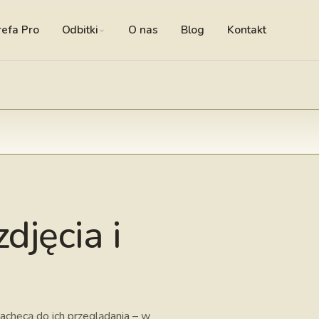
refa Pro
Odbitki
O nas
Blog
Kontakt
djęcia i
zachęcą do ich przeglądania – w