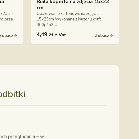
na
Biała koperta na zdjęcia 15x23
cm
15x23cm
Opakowanie kartonowe na zdjęcia
kolorze
15x23cm Wykonane z kartonu kraft
300g/m2 …
4,49
zł
z Vat
Zobacz
Zobacz
dbitki
 ich przeglądania – w