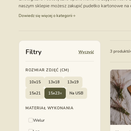
naszym sklepie możesz zakupić pudełko kartonowe na od
Dowiedz się więcej o kategorii
Filtry
3 produkt
Wyczyść
ROZMIAR ZDJĘĆ (CM)
10x15
13x18
13x19
15x21
15x23
×
Na USB
MATERIAŁ WYKONANIA
Welur