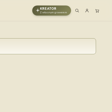
KREATOR
Z własnym grawerem