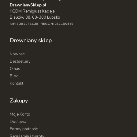
DrewnianySklep.pl
KGDM Remigiusz Kacieja
Białków 38, 68-300 Lubsko
NIP: 9282078838 · REGON: 081180559
Drewniany sklep
Nowości
Bestsellery
O nas
Blog
Kontakt
Zakupy
Moje Konto
Dostawa
Formy płatności
Regulamin i zwroty