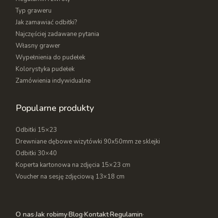
Typ graweru
Jak zamawiać odbitki?
Najczęściej zadawane pytania
Własny grawer
Wypełnienia do pudełek
Kolorystyka pudełek
Zamówienia indywidualne
Popularne produkty
Odbitki 15×23
Drewniane dębowe wizytówki 90x50mm ze sklejki
Odbitki 30×40
Koperta kartonowa na zdjęcia 15×23 cm
Voucher na sesję zdjęciową 13×18 cm
O nas
·
Jak robimy
·
Blog
·
Kontakt
·
Regulamin
·