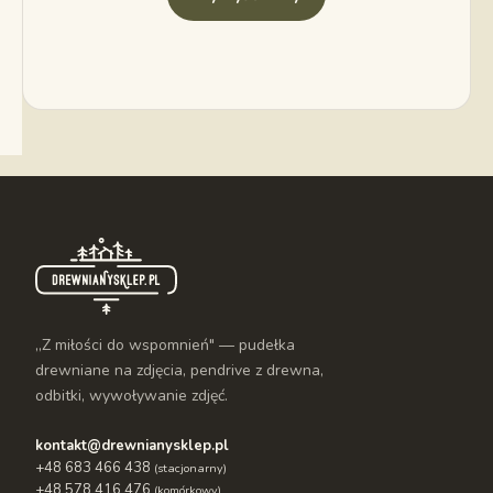
„Z miłości do wspomnień" — pudełka
drewniane na zdjęcia, pendrive z drewna,
odbitki, wywoływanie zdjęć.
kontakt@drewnianysklep.pl
+48 683 466 438
(stacjonarny)
+48 578 416 476
(komórkowy)