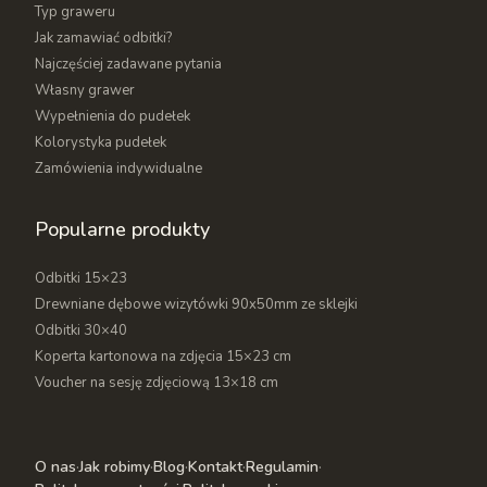
Typ graweru
Jak zamawiać odbitki?
Najczęściej zadawane pytania
Własny grawer
Wypełnienia do pudełek
Kolorystyka pudełek
Zamówienia indywidualne
Popularne produkty
Odbitki 15×23
Drewniane dębowe wizytówki 90x50mm ze sklejki
Odbitki 30×40
Koperta kartonowa na zdjęcia 15×23 cm
Voucher na sesję zdjęciową 13×18 cm
O nas
·
Jak robimy
·
Blog
·
Kontakt
·
Regulamin
·