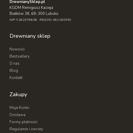
DrewnianySklep.pl
KGDM Remigiusz Kacieja
Białków 38, 68-300 Lubsko
NIP: 9282078838 · REGON: 081180559
Drewniany sklep
Nowości
Bestsellery
O nas
Blog
Kontakt
Zakupy
Moje Konto
Dostawa
Formy płatności
Regulamin i zwroty