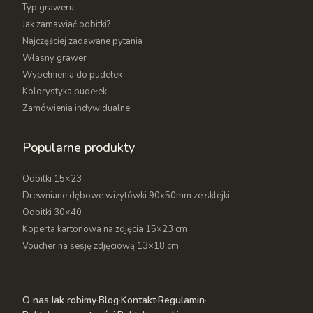
Typ graweru
Jak zamawiać odbitki?
Najczęściej zadawane pytania
Własny grawer
Wypełnienia do pudełek
Kolorystyka pudełek
Zamówienia indywidualne
Popularne produkty
Odbitki 15×23
Drewniane dębowe wizytówki 90x50mm ze sklejki
Odbitki 30×40
Koperta kartonowa na zdjęcia 15×23 cm
Voucher na sesję zdjęciową 13×18 cm
O nas
·
Jak robimy
·
Blog
·
Kontakt
·
Regulamin
·