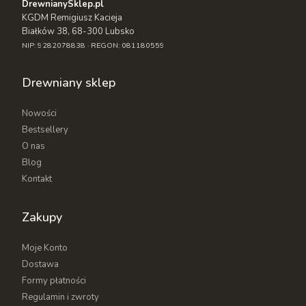
DrewnianySklep.pl
KGDM Remigiusz Kacieja
Białków 38, 68-300 Lubsko
NIP: 9282078838 · REGON: 081180559
Drewniany sklep
Nowości
Bestsellery
O nas
Blog
Kontakt
Zakupy
Moje Konto
Dostawa
Formy płatności
Regulamin i zwroty